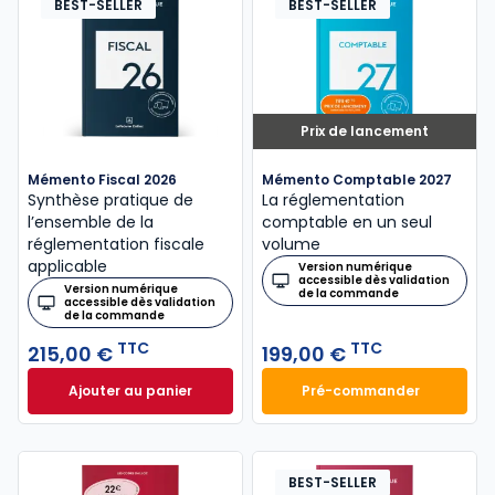
BEST-SELLER
BEST-SELLER
Prix de lancement
Mémento Fiscal 2026
Mémento Comptable 2027
Synthèse pratique de
La réglementation
l’ensemble de la
comptable en un seul
réglementation fiscale
volume
applicable
Version numérique
accessible dès validation
Version numérique
de la commande
accessible dès validation
de la commande
TTC
TTC
215,00 €
199,00 €
Ajouter au panier
Pré-commander
Mémento Fiscal 2026 à 215,00 € TTC
Mémento Comptabl
BEST-SELLER