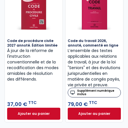
Code de procédure civile
Code du travail 2026,
2027 annoté. Édition limitée
annoté, commenté en ligne
À jour de la réforme de
L’ensemble des textes
l'instruction
applicables aux relations
conventionnelle et de la
de travail, à jour de la loi
recodification des modes
"Seniors" et des évolutions
amiables de résolution
jurisprudentielles en
des différends.
matière de congés payés,
vie privée et preuve.
Supplément numérique
inclus
TTC
TTC
37,00 €
79,00 €
Ajouter au panier
Ajouter au panier
Code de procédure civile 2027 annoté. Édition limit
Code du travail 2