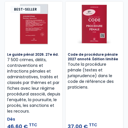
BEST-SELLER
Le guide pénal 2026. 27e éd.
Code de procédure pénale
2027 annoté. Édition limitée
7 500 crimes, délits,
Toute la procédure
contraventions et
pénale (textes et
infractions pénales et
jurisprudence) dans le
administratives, traités et
code de référence des
classés par thèmes et par
praticiens.
fiches avec leur régime
procédural associé, depuis
l'enquête, la poursuite, le
procès, les sanctions et
les recours.
Dès
TTC
TTC
46,60 €
37,00 €