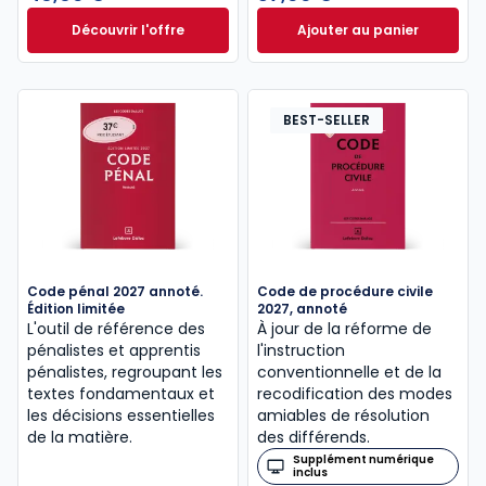
Découvrir l'offre
Ajouter au panier
Le guide pénal 2026. 27e éd. à partir de
Code de procédure
Dès
46,60 €
TTC
BEST-SELLER
Code pénal 2027 annoté.
Code de procédure civile
Édition limitée
2027, annoté
L'outil de référence des
À jour de la réforme de
pénalistes et apprentis
l'instruction
pénalistes, regroupant les
conventionnelle et de la
textes fondamentaux et
recodification des modes
les décisions essentielles
amiables de résolution
de la matière.
des différends.
Supplément numérique
inclus