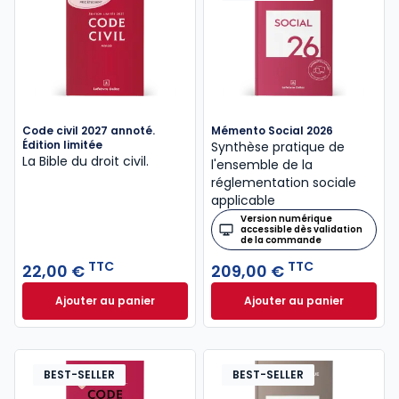
Code civil 2027 annoté.
Mémento Social 2026
Édition limitée
Synthèse pratique de
La Bible du droit civil.
l'ensemble de la
réglementation sociale
applicable
Version numérique
accessible dès validation
de la commande
TTC
TTC
22,00 €
209,00 €
Ajouter au panier
Ajouter au panier
Code civil 2027 annoté. Édition limitée à 22,00 € TT
Mémento Social 20
BEST-SELLER
BEST-SELLER