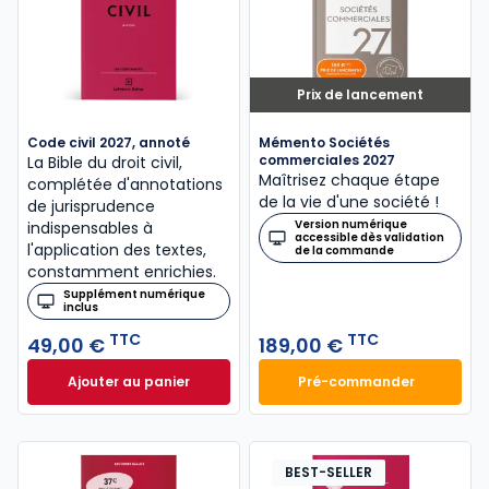
Prix de lancement
Code civil 2027, annoté
Mémento Sociétés
commerciales 2027
La Bible du droit civil,
Maîtrisez chaque étape
complétée d'annotations
de la vie d'une société !
de jurisprudence
Version numérique
indispensables à
accessible dès validation
l'application des textes,
de la commande
constamment enrichies.
Supplément numérique
inclus
TTC
TTC
49,00 €
189,00 €
Ajouter au panier
Pré-commander
Code civil 2027, annoté à 49,00 € TTC
Mémento Sociétés
BEST-SELLER