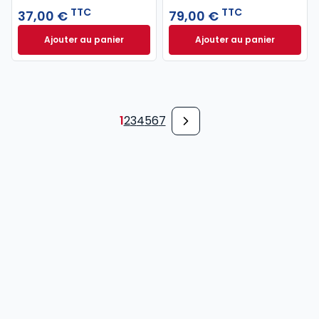
TTC
TTC
37,00 €
79,00 €
Ajouter au panier
Ajouter au panier
Code pénal 2027 annoté. Édition limitée à 37,00 € 
Code de procédure
1
2
3
4
5
6
7