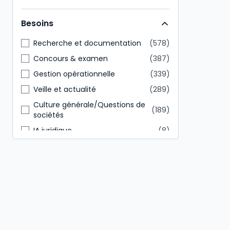
Direction générale
146
Besoins
Tout public
85
Recherche et documentation
578
Concours & examen
387
Gestion opérationnelle
339
Veille et actualité
289
Culture générale/Questions de
189
sociétés
IA juridique
8