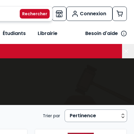
Connexion
Étudiants
Librairie
Besoin d'aide
os métiers
her le sous-menu Vos besoins
Trier par