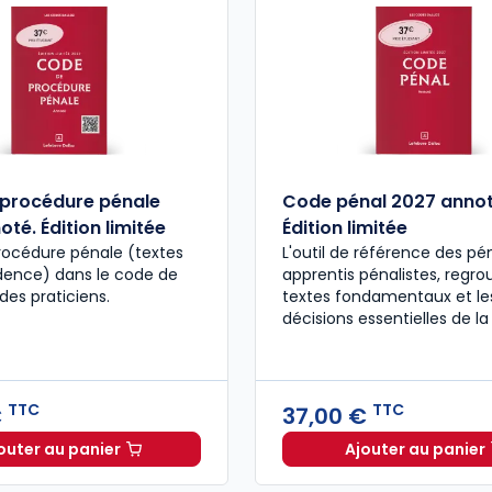
procédure pénale
Code pénal 2027 annot
té. Édition limitée
Édition limitée
rocédure pénale (textes
L'outil de référence des pén
udence) dans le code de
apprentis pénalistes, regro
des praticiens.
textes fondamentaux et le
décisions essentielles de la
TTC
TTC
€
37,00 €
outer au panier
Ajouter au panier
Code de procédure pénale 2027 annoté. Édition limit
Code pén