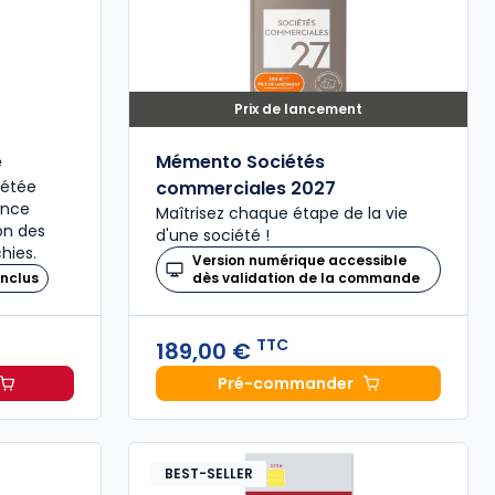
Prix de lancement
é
Mémento Sociétés
plétée
commerciales 2027
ence
Maîtrisez chaque étape de la vie
ion des
d'une société !
hies.
Version numérique accessible
nclus
dès validation de la commande
TTC
189,00 €
Pré-commander
il 2027, annoté à 49,00 € TTC
Mémento Sociétés comme
BEST-SELLER