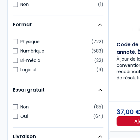
Non
1
Format
Physique
722
Code de 
Numérique
583
annoté. É
À jour de l
Bi-média
22
convention
Logiciel
9
recodific
de résolut
Essai gratuit
Non
85
37,00 
Oui
64
Aj
Livraison