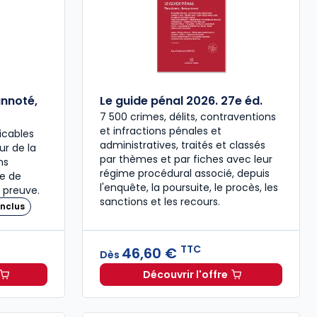
annoté,
Le guide pénal 2026. 27e éd.
7 500 crimes, délits, contraventions
et infractions pénales et
icables
administratives, traités et classés
our de la
par thèmes et par fiches avec leur
ns
régime procédural associé, depuis
re de
l'enquête, la poursuite, le procès, les
 preuve.
sanctions et les recours.
nclus
TTC
46,60 €
Dès
Découvrir l'offre
 à 37,00 € TTC
travail 2026, annoté, commenté en ligne à 79,00 € TTC
Le guide pénal 2026. 27e