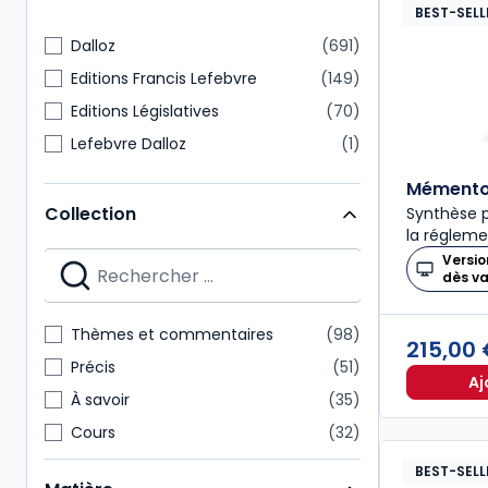
BEST-SELL
Dalloz
691
Editions Francis Lefebvre
149
Editions Législatives
70
Lefebvre Dalloz
1
Mémento 
Collection
Synthèse p
la régleme
Versio
dès v
Thèmes et commentaires
98
215,00
Précis
51
Aj
À savoir
35
Cours
32
Codes Dalloz Professionnels
29
BEST-SELL