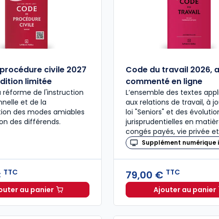
procédure civile 2027
Code du travail 2026, 
dition limitée
commenté en ligne
a réforme de l'instruction
L’ensemble des textes appl
nelle et de la
aux relations de travail, à j
ation des modes amiables
loi "Seniors" et des évolutio
ion des différends.
jurisprudentielles en matiè
congés payés, vie privée et
Supplément numérique i
TTC
TTC
€
79,00 €
outer au panier
Ajouter au panier
Code de procédure civile 2027 annoté. Édition limitée
Code du 