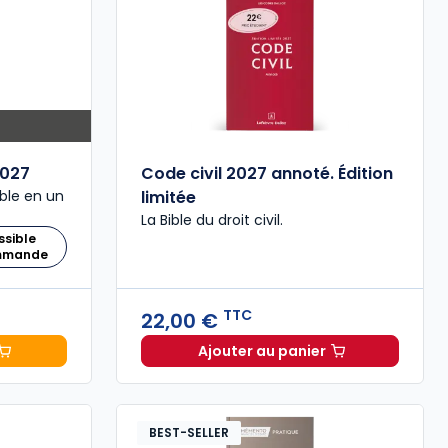
027
Code civil 2027 annoté. Édition
ble en un
limitée
La Bible du droit civil.
ssible
ommande
TTC
22,00 €
Ajouter au panier
 Comptable 2027 à 199,00 € TTC
Code civil 2027 annoté. 
BEST-SELLER