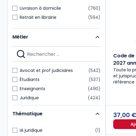
Livraison à domicile
760
Retrait en librairie
594
Métier
Code de 
2027 anno
Toute la p
Avocat et prof judiciaires
542
et jurispr
Étudiants
537
référence 
Enseignants
490
Juridique
424
Notaire
218
Thématique
37,00 
Expert-comptable
175
Aj
Administratif et financier
157
IA juridique
1
Commissaire aux comptes
151