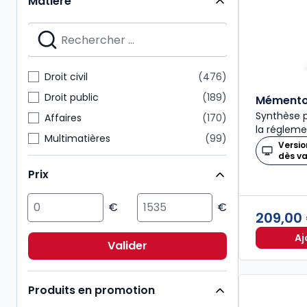
Matière
Mémentos
28
Nouvelle Bibliothèque de Thèses
28
Dalloz Action
27
Mémentos pratiques
24
Droit civil
476
Connaissance du droit
21
Droit public
189
Mémento 
Synthèse p
Affaires
170
la régleme
Multimatières
99
Versio
dès v
Social
99
Prix
Sciences politiques et sociales
98
Pénal
92
209,00
Fiscal
85
Aj
International
72
Valider
Immobilier
54
Produits en promotion