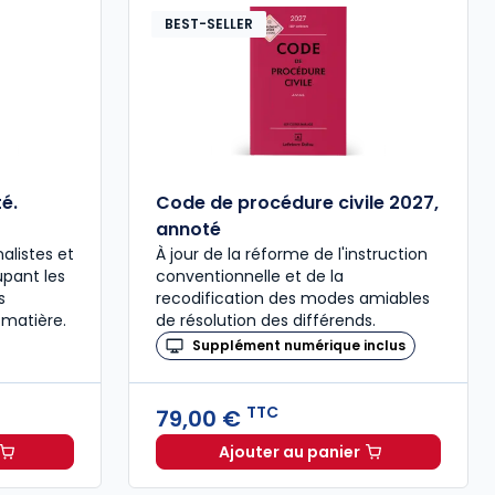
BEST-SELLER
é.
Code de procédure civile 2027,
annoté
alistes et
À jour de la réforme de l'instruction
upant les
conventionnelle et de la
s
recodification des modes amiables
 matière.
de résolution des différends.
Supplément numérique inclus
TTC
79,00 €
Ajouter au panier
ée à 37,00 € TTC
al 2027 annoté. Édition limitée à 37,00 € TTC
Code de procédure civil