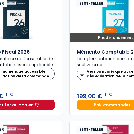
ER
BEST-SELLER
Prix de lancement
Fiscal 2026
Mémento Comptable 2
ratique de l’ensemble de
La réglementation compta
ntation fiscale applicable
seul volume
n numérique accessible
Version numérique acce
alidation de la commande
dès validation de la c
TTC
TTC
 €
199,00 €
outer au panier
Pré-commander
Mémento Fiscal 2026 à 215,00 € TTC
Mémento
ER
BEST-SELLER