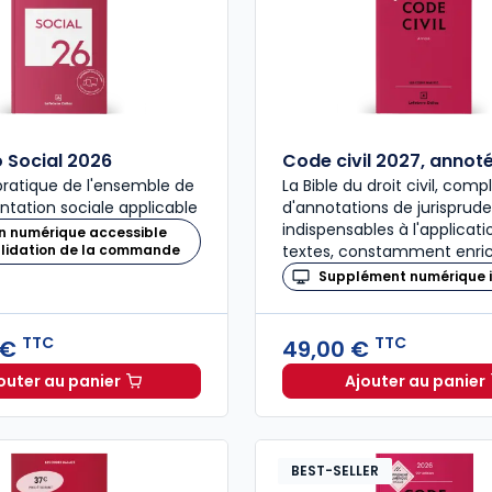
Social 2026
Code civil 2027, annot
ratique de l'ensemble de
La Bible du droit civil, com
ntation sociale applicable
d'annotations de jurisprud
indispensables à l'applicat
n numérique accessible
alidation de la commande
textes, constamment enric
Supplément numérique i
TTC
TTC
 €
49,00 €
outer au panier
Ajouter au panier
Mémento Social 2026 à 209,00 € TTC
Code civ
BEST-SELLER