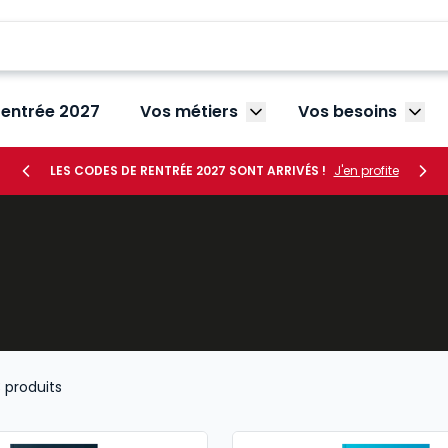
rentrée 2027
Vos métiers
Vos besoins
Afficher le sous-menu V
Affic
LES CODES DE RENTRÉE 2027 SONT ARRIVÉS !
J'en profite
3
produits