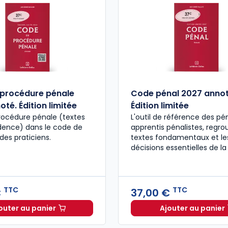
procédure pénale
Code pénal 2027 annot
té. Édition limitée
Édition limitée
rocédure pénale (textes
L'outil de référence des pén
udence) dans le code de
apprentis pénalistes, regro
des praticiens.
textes fondamentaux et le
décisions essentielles de la
TTC
TTC
€
37,00 €
outer au panier
Ajouter au panier
Code de procédure pénale 2027 annoté. Édition limit
Code pén