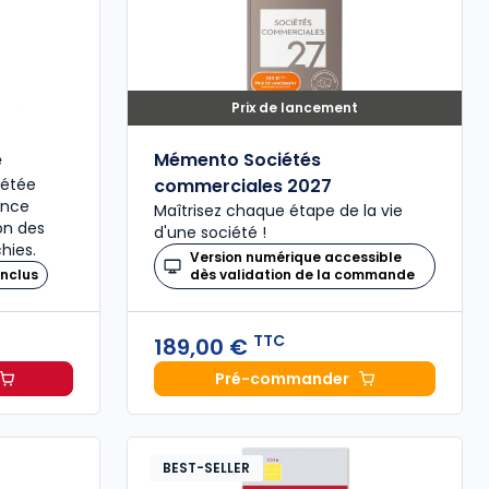
Prix de lancement
é
Mémento Sociétés
plétée
commerciales 2027
ence
Maîtrisez chaque étape de la vie
ion des
d'une société !
hies.
Version numérique accessible
nclus
dès validation de la commande
TTC
189,00 €
Pré-commander
il 2027, annoté à 49,00 € TTC
Mémento Sociétés comme
BEST-SELLER