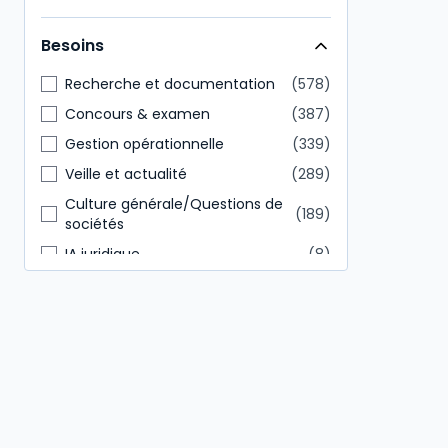
Direction générale
146
Besoins
Tout public
85
Recherche et documentation
578
Concours & examen
387
Gestion opérationnelle
339
Veille et actualité
289
Culture générale/Questions de
189
sociétés
IA juridique
8