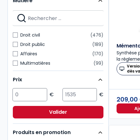
Matière
Mémentos
28
Nouvelle Bibliothèque de Thèses
28
Dalloz Action
27
Mémentos pratiques
24
Droit civil
476
Connaissance du droit
21
Droit public
189
Mémento 
Synthèse p
Affaires
170
la régleme
Multimatières
99
Versio
dès v
Social
99
Prix
Sciences politiques et sociales
98
Pénal
92
209,00
Fiscal
85
Aj
International
72
Valider
Immobilier
54
Produits en promotion