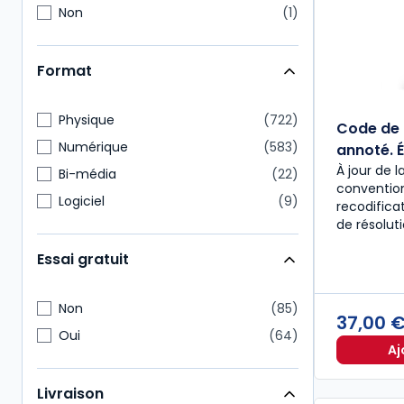
Non
1
Format
Physique
722
Code de 
Numérique
583
annoté. É
À jour de l
Bi-média
22
convention
Logiciel
9
recodific
de résolut
Essai gratuit
Non
85
37,00 
Oui
64
Aj
Livraison