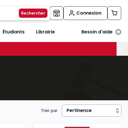
Connexion
Étudiants
Librairie
Besoin d'aide
os métiers
her le sous-menu Vos besoins
Trier par