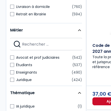
Livraison à domicile
760
Retrait en librairie
594
Métier
Code de 
2027 anno
Toute la p
Avocat et prof judiciaires
542
et jurispr
Étudiants
537
référence 
Enseignants
490
Juridique
424
Notaire
218
Thématique
37,00 
Expert-comptable
175
Aj
Administratif et financier
157
IA juridique
1
Commissaire aux comptes
151