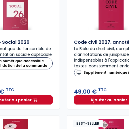
Social 2026
Code civil 2027, annot
ratique de l'ensemble de
La Bible du droit civil, com
ntation sociale applicable
d'annotations de jurisprud
indispensables à l'applicat
n numérique accessible
alidation de la commande
textes, constamment enric
Supplément numérique i
TTC
TTC
 €
49,00 €
outer au panier
Ajouter au panier
Mémento Social 2026 à 209,00 € TTC
Code civ
BEST-SELLER