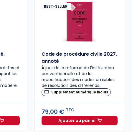
BEST-SELLER
é.
Code de procédure civile 2027,
annoté
alistes et
À jour de la réforme de l'instruction
upant les
conventionnelle et de la
s
recodification des modes amiables
 matière.
de résolution des différends.
Supplément numérique inclus
TTC
79,00 €
Ajouter au panier
ée à 37,00 € TTC
al 2027 annoté. Édition limitée à 37,00 € TTC
Code de procédure civil