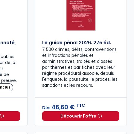
annoté,
Le guide pénal 2026. 27e éd.
7 500 crimes, délits, contraventions
et infractions pénales et
icables
administratives, traités et classés
our de la
par thèmes et par fiches avec leur
ns
régime procédural associé, depuis
re de
l'enquête, la poursuite, le procès, les
 preuve.
sanctions et les recours.
nclus
TTC
46,60 €
Dès
Découvrir l'offre
 à 37,00 € TTC
travail 2026, annoté, commenté en ligne à 79,00 € TTC
Le guide pénal 2026. 27e