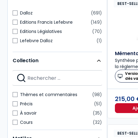
BEST-SELL
Dalloz
691
Editions Francis Lefebvre
149
Editions Législatives
70
Lefebvre Dalloz
1
Mémento 
Collection
Synthèse p
la régleme
Versio
dès v
Thèmes et commentaires
98
215,00
Précis
51
Aj
À savoir
35
Cours
32
Codes Dalloz Professionnels
29
BEST-SELL