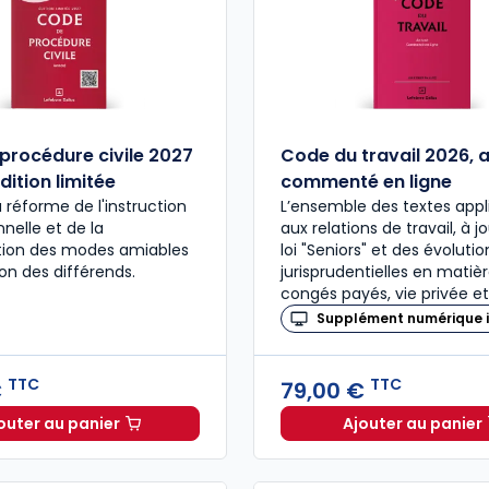
procédure civile 2027
Code du travail 2026, 
dition limitée
commenté en ligne
a réforme de l'instruction
L’ensemble des textes appl
nelle et de la
aux relations de travail, à j
ation des modes amiables
loi "Seniors" et des évolutio
ion des différends.
jurisprudentielles en matiè
congés payés, vie privée et
Supplément numérique i
TTC
TTC
€
79,00 €
outer au panier
Ajouter au panier
Code de procédure civile 2027 annoté. Édition limitée
Code du 