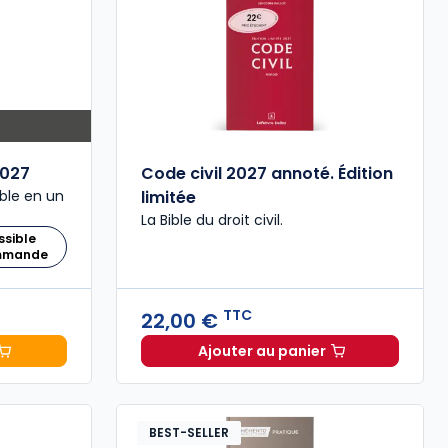
027
Code civil 2027 annoté. Édition
ble en un
limitée
La Bible du droit civil.
ssible
ommande
TTC
22,00 €
Ajouter au panier
 Comptable 2027 à 199,00 € TTC
Code civil 2027 annoté. 
BEST-SELLER