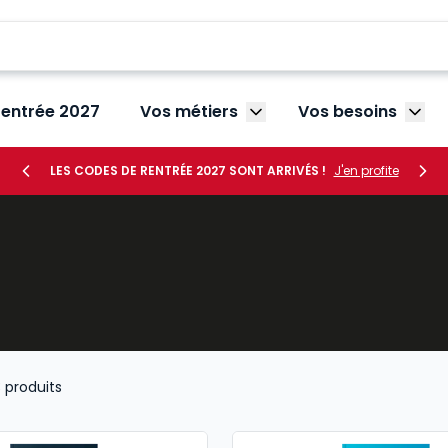
rentrée 2027
Vos métiers
Vos besoins
Afficher le sous-menu V
Affic
LES CODES DE RENTRÉE 2027 SONT ARRIVÉS !
J'en profite
3
produits