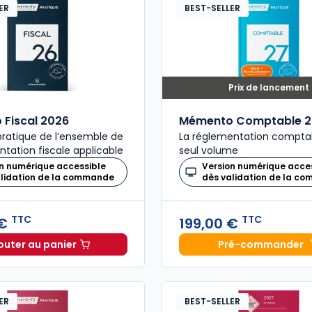
ER
BEST-SELLER
Prix de lancement
Fiscal 2026
Mémento Comptable 2
ratique de l’ensemble de
La réglementation compta
ntation fiscale applicable
seul volume
n numérique accessible
Version numérique acce
alidation de la commande
dès validation de la c
TTC
TTC
 €
199,00 €
outer au panier
Pré-commander
Mémento Fiscal 2026 à 215,00 € TTC
Mémento
ER
BEST-SELLER