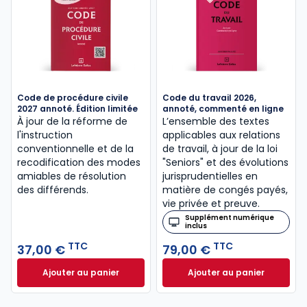
Code de procédure civile
Code du travail 2026,
2027 annoté. Édition limitée
annoté, commenté en ligne
À jour de la réforme de
L’ensemble des textes
l'instruction
applicables aux relations
conventionnelle et de la
de travail, à jour de la loi
recodification des modes
"Seniors" et des évolutions
amiables de résolution
jurisprudentielles en
des différends.
matière de congés payés,
vie privée et preuve.
Supplément numérique
inclus
TTC
TTC
37,00 €
79,00 €
Ajouter au panier
Ajouter au panier
Code de procédure civile 2027 annoté. Édition limit
Code du travail 2