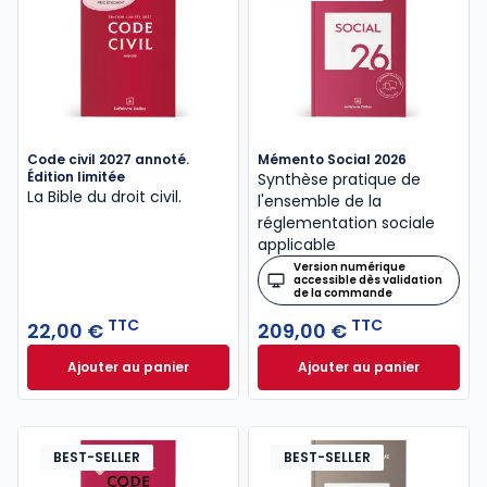
Code civil 2027 annoté.
Mémento Social 2026
Édition limitée
Synthèse pratique de
La Bible du droit civil.
l'ensemble de la
réglementation sociale
applicable
Version numérique
accessible dès validation
de la commande
TTC
TTC
22,00 €
209,00 €
Ajouter au panier
Ajouter au panier
Code civil 2027 annoté. Édition limitée à 22,00 € TT
Mémento Social 20
BEST-SELLER
BEST-SELLER