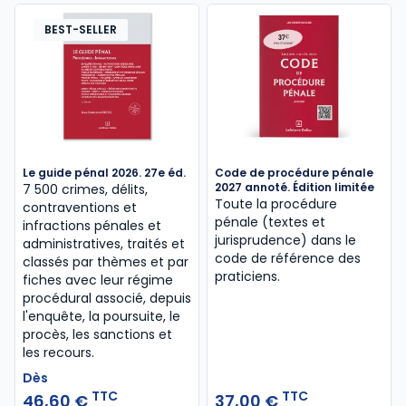
BEST-SELLER
Le guide pénal 2026. 27e éd.
Code de procédure pénale
2027 annoté. Édition limitée
7 500 crimes, délits,
Toute la procédure
contraventions et
pénale (textes et
infractions pénales et
jurisprudence) dans le
administratives, traités et
code de référence des
classés par thèmes et par
praticiens.
fiches avec leur régime
procédural associé, depuis
l'enquête, la poursuite, le
procès, les sanctions et
les recours.
Dès
TTC
TTC
46,60 €
37,00 €