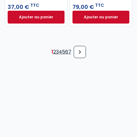
TTC
TTC
37,00 €
79,00 €
Ajouter au panier
Ajouter au panier
Code pénal 2027 annoté. Édition limitée à 37,00 € 
Code de procédure
1
2
3
4
5
6
7