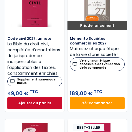
Prix de lancement
Code civil 2027, annoté
Mémento Sociétés
commerciales 2027
La Bible du droit civil,
Maîtrisez chaque étape
complétée d'annotations
de la vie d'une société !
de jurisprudence
Version numérique
indispensables à
accessible dès validation
l'application des textes,
de la commande
constamment enrichies.
Supplément numérique
inclus
TTC
TTC
49,00 €
189,00 €
Ajouter au panier
Pré-commander
Code civil 2027, annoté à 49,00 € TTC
Mémento Sociétés
BEST-SELLER