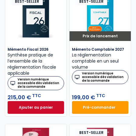
BEST-SELLER
BEST-SELLER
Prix de lancement
Mémento Fiscal 2026
Mémento Comptable 2027
Synthèse pratique de
La réglementation
l’ensemble de la
comptable en un seul
réglementation fiscale
volume
applicable
Version numérique
accessible dès validation
Version numérique
de la commande
accessible dès validation
de la commande
TTC
TTC
215,00 €
199,00 €
Ajouter au panier
Pré-commander
Mémento Fiscal 2026 à 215,00 € TTC
Mémento Comptabl
BEST-SELLER