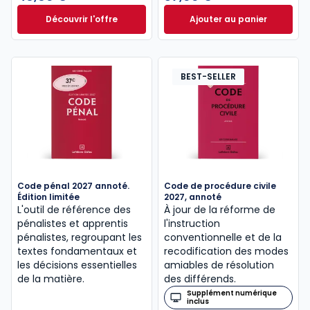
Découvrir l'offre
Ajouter au panier
Le guide pénal 2026. 27e éd. à partir de
Code de procédure
Dès
46,60 €
TTC
BEST-SELLER
Code pénal 2027 annoté.
Code de procédure civile
Édition limitée
2027, annoté
L'outil de référence des
À jour de la réforme de
pénalistes et apprentis
l'instruction
pénalistes, regroupant les
conventionnelle et de la
textes fondamentaux et
recodification des modes
les décisions essentielles
amiables de résolution
de la matière.
des différends.
Supplément numérique
inclus