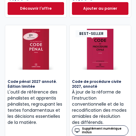
Découvrir l'offre
Ajouter au panier
Le guide pénal 2026. 27e éd. à partir de
Code de procédure
Dès
46,60 €
TTC
BEST-SELLER
Code pénal 2027 annoté.
Code de procédure civile
Édition limitée
2027, annoté
L'outil de référence des
À jour de la réforme de
pénalistes et apprentis
l'instruction
pénalistes, regroupant les
conventionnelle et de la
textes fondamentaux et
recodification des modes
les décisions essentielles
amiables de résolution
de la matière.
des différends.
Supplément numérique
inclus