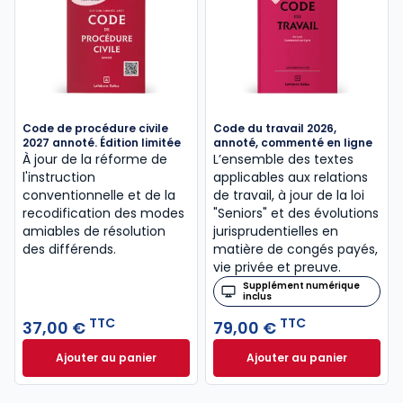
Code de procédure civile
Code du travail 2026,
2027 annoté. Édition limitée
annoté, commenté en ligne
À jour de la réforme de
L’ensemble des textes
l'instruction
applicables aux relations
conventionnelle et de la
de travail, à jour de la loi
recodification des modes
"Seniors" et des évolutions
amiables de résolution
jurisprudentielles en
des différends.
matière de congés payés,
vie privée et preuve.
Supplément numérique
inclus
TTC
TTC
37,00 €
79,00 €
Ajouter au panier
Ajouter au panier
Code de procédure civile 2027 annoté. Édition limit
Code du travail 2