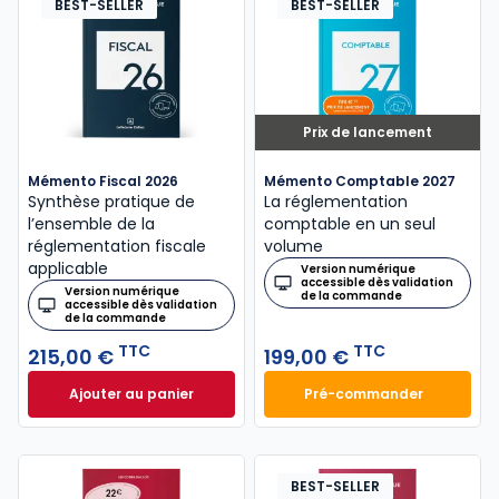
BEST-SELLER
BEST-SELLER
Prix de lancement
Mémento Fiscal 2026
Mémento Comptable 2027
Synthèse pratique de
La réglementation
l’ensemble de la
comptable en un seul
réglementation fiscale
volume
applicable
Version numérique
accessible dès validation
Version numérique
de la commande
accessible dès validation
de la commande
TTC
TTC
215,00 €
199,00 €
Ajouter au panier
Pré-commander
Mémento Fiscal 2026 à 215,00 € TTC
Mémento Comptabl
BEST-SELLER