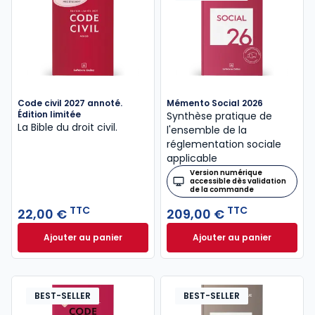
Code civil 2027 annoté.
Mémento Social 2026
Édition limitée
Synthèse pratique de
La Bible du droit civil.
l'ensemble de la
réglementation sociale
applicable
Version numérique
accessible dès validation
de la commande
TTC
TTC
22,00 €
209,00 €
Ajouter au panier
Ajouter au panier
Code civil 2027 annoté. Édition limitée à 22,00 € TT
Mémento Social 20
BEST-SELLER
BEST-SELLER