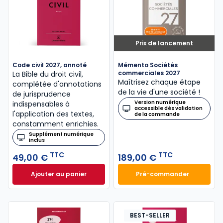
Prix de lancement
Code civil 2027, annoté
Mémento Sociétés
commerciales 2027
La Bible du droit civil,
Maîtrisez chaque étape
complétée d'annotations
de la vie d'une société !
de jurisprudence
Version numérique
indispensables à
accessible dès validation
l'application des textes,
de la commande
constamment enrichies.
Supplément numérique
inclus
TTC
TTC
49,00 €
189,00 €
Ajouter au panier
Pré-commander
Code civil 2027, annoté à 49,00 € TTC
Mémento Sociétés
BEST-SELLER