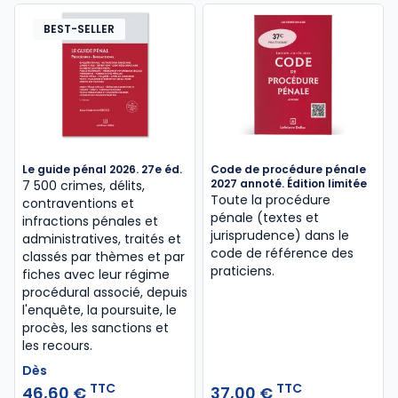
BEST-SELLER
Le guide pénal 2026. 27e éd.
Code de procédure pénale
2027 annoté. Édition limitée
7 500 crimes, délits,
Toute la procédure
contraventions et
pénale (textes et
infractions pénales et
jurisprudence) dans le
administratives, traités et
code de référence des
classés par thèmes et par
praticiens.
fiches avec leur régime
procédural associé, depuis
l'enquête, la poursuite, le
procès, les sanctions et
les recours.
Dès
TTC
TTC
46,60 €
37,00 €