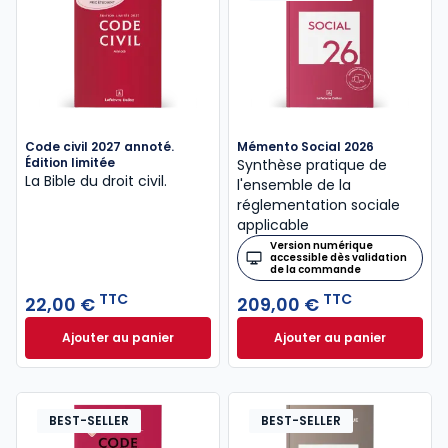
Code civil 2027 annoté.
Mémento Social 2026
Édition limitée
Synthèse pratique de
La Bible du droit civil.
l'ensemble de la
réglementation sociale
applicable
Version numérique
accessible dès validation
de la commande
TTC
TTC
22,00 €
209,00 €
Ajouter au panier
Ajouter au panier
Code civil 2027 annoté. Édition limitée à 22,00 € TT
Mémento Social 20
BEST-SELLER
BEST-SELLER