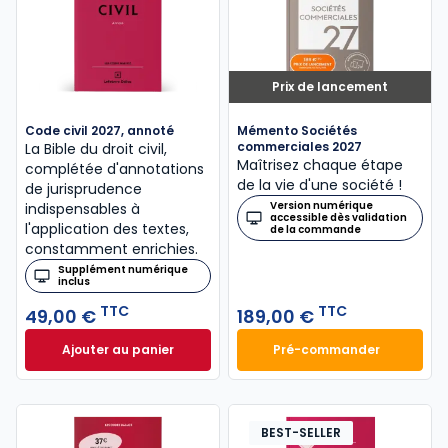
Prix de lancement
Code civil 2027, annoté
Mémento Sociétés
commerciales 2027
La Bible du droit civil,
Maîtrisez chaque étape
complétée d'annotations
de la vie d'une société !
de jurisprudence
Version numérique
indispensables à
accessible dès validation
l'application des textes,
de la commande
constamment enrichies.
Supplément numérique
inclus
TTC
TTC
49,00 €
189,00 €
Ajouter au panier
Pré-commander
Code civil 2027, annoté à 49,00 € TTC
Mémento Sociétés
BEST-SELLER