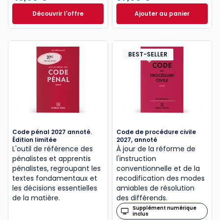
Découvrir l'offre
Ajouter au panier
Le guide pénal 2026. 27e éd. à partir de
Code de procédure
Dès
46,60 €
TTC
BEST-SELLER
Code pénal 2027 annoté.
Code de procédure civile
Édition limitée
2027, annoté
L'outil de référence des
À jour de la réforme de
pénalistes et apprentis
l'instruction
pénalistes, regroupant les
conventionnelle et de la
textes fondamentaux et
recodification des modes
les décisions essentielles
amiables de résolution
de la matière.
des différends.
Supplément numérique
inclus