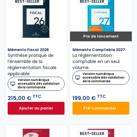
BEST-SELLER
BEST-SELLER
Prix de lancement
Mémento Fiscal 2026
Mémento Comptable 2027
Synthèse pratique de
La réglementation
l’ensemble de la
comptable en un seul
réglementation fiscale
volume
applicable
Version numérique
accessible dès validation
Version numérique
de la commande
accessible dès validation
de la commande
TTC
TTC
215,00 €
199,00 €
Ajouter au panier
Pré-commander
Mémento Fiscal 2026 à 215,00 € TTC
Mémento Comptabl
BEST-SELLER