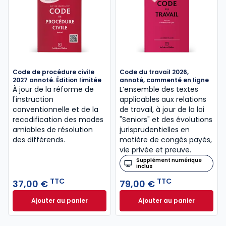
Code de procédure civile
Code du travail 2026,
2027 annoté. Édition limitée
annoté, commenté en ligne
À jour de la réforme de
L’ensemble des textes
l'instruction
applicables aux relations
conventionnelle et de la
de travail, à jour de la loi
recodification des modes
"Seniors" et des évolutions
amiables de résolution
jurisprudentielles en
des différends.
matière de congés payés,
vie privée et preuve.
Supplément numérique
inclus
TTC
TTC
37,00 €
79,00 €
Ajouter au panier
Ajouter au panier
Code de procédure civile 2027 annoté. Édition limit
Code du travail 2