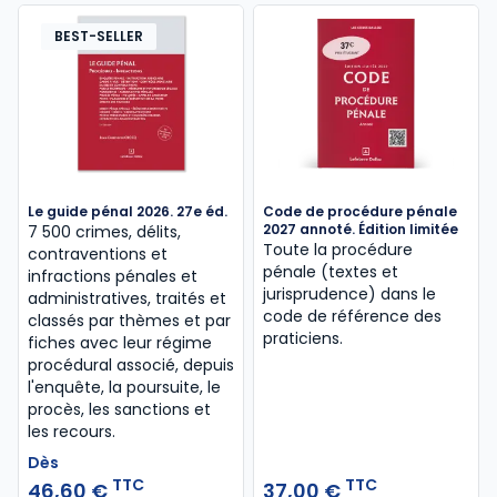
BEST-SELLER
Le guide pénal 2026. 27e éd.
Code de procédure pénale
2027 annoté. Édition limitée
7 500 crimes, délits,
Toute la procédure
contraventions et
pénale (textes et
infractions pénales et
jurisprudence) dans le
administratives, traités et
code de référence des
classés par thèmes et par
praticiens.
fiches avec leur régime
procédural associé, depuis
l'enquête, la poursuite, le
procès, les sanctions et
les recours.
Dès
TTC
TTC
46,60 €
37,00 €