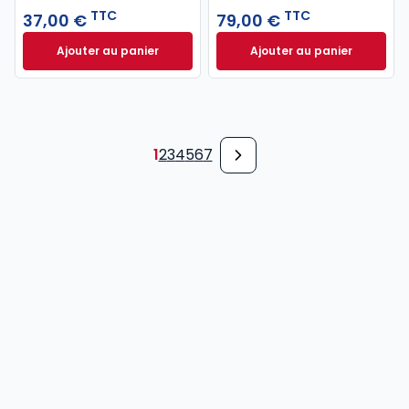
TTC
TTC
37,00 €
79,00 €
Ajouter au panier
Ajouter au panier
Code pénal 2027 annoté. Édition limitée à 37,00 € 
Code de procédure
1
2
3
4
5
6
7