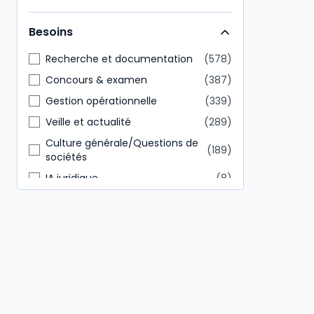
Direction générale
146
Besoins
Tout public
85
Recherche et documentation
578
Concours & examen
387
Gestion opérationnelle
339
Veille et actualité
289
Culture générale/Questions de
189
sociétés
IA juridique
8