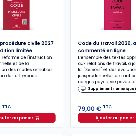
procédure civile 2027
Code du travail 2026, 
dition limitée
commenté en ligne
a réforme de l'instruction
L’ensemble des textes appl
nelle et de la
aux relations de travail, à j
ation des modes amiables
loi "Seniors" et des évolutio
ion des différends.
jurisprudentielles en matiè
congés payés, vie privée et
Supplément numérique i
TTC
TTC
€
79,00 €
outer au panier
Ajouter au panier
Code de procédure civile 2027 annoté. Édition limitée
Code du 