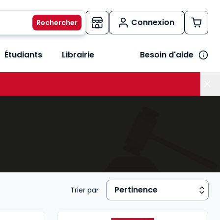
Connexion
Étudiants
Librairie
Besoin d'aide
os métiers
her le sous-menu Vos besoins
Trier par