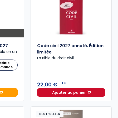
027
Code civil 2027 annoté. Édition
ble en un
limitée
La Bible du droit civil.
ssible
ommande
TTC
22,00 €
Ajouter au panier
 Comptable 2027 à 199,00 € TTC
Code civil 2027 annoté. 
BEST-SELLER