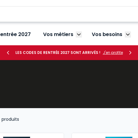
rentrée 2027
Vos métiers
Vos besoins
Afficher le sous-menu V
Affic
LES CODES DE RENTRÉE 2027 SONT ARRIVÉS !
J'en profite
3
produits