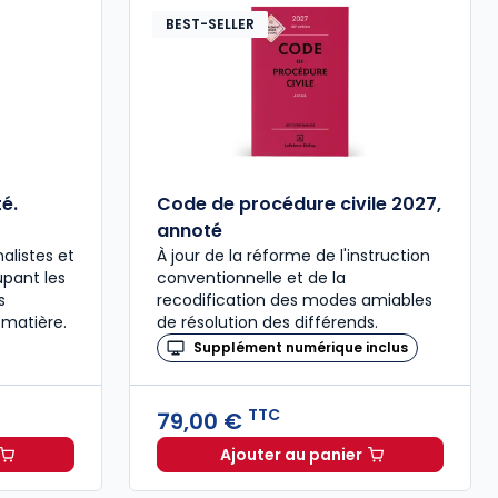
BEST-SELLER
é.
Code de procédure civile 2027,
annoté
alistes et
À jour de la réforme de l'instruction
upant les
conventionnelle et de la
s
recodification des modes amiables
 matière.
de résolution des différends.
Supplément numérique inclus
TTC
79,00 €
Ajouter au panier
ée à 37,00 € TTC
al 2027 annoté. Édition limitée à 37,00 € TTC
Code de procédure civil