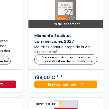
Prix de lancement
é
Mémento Sociétés
plétée
commerciales 2027
ence
Maîtrisez chaque étape de la vie
ion des
d'une société !
hies.
Version numérique accessible
nclus
dès validation de la commande
TTC
189,00 €
Pré-commander
il 2027, annoté à 49,00 € TTC
Mémento Sociétés comme
BEST-SELLER