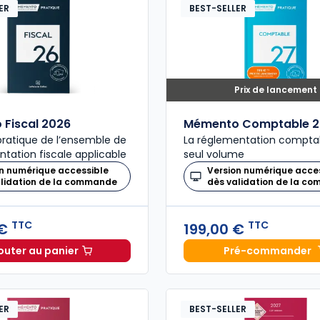
ER
BEST-SELLER
Prix de lancement
Fiscal 2026
Mémento Comptable 2
ratique de l’ensemble de
La réglementation compta
ntation fiscale applicable
seul volume
n numérique accessible
Version numérique acce
alidation de la commande
dès validation de la c
TTC
TTC
 €
199,00 €
outer au panier
Pré-commander
Mémento Fiscal 2026 à 215,00 € TTC
Mémento
ER
BEST-SELLER