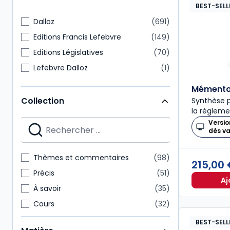
BEST-SELL
Dalloz
691
Editions Francis Lefebvre
149
Editions Législatives
70
Lefebvre Dalloz
1
Mémento 
Collection
Synthèse p
la régleme
Versio
dès v
Thèmes et commentaires
98
215,00
Précis
51
Aj
À savoir
35
Cours
32
Codes Dalloz Professionnels
29
BEST-SELL