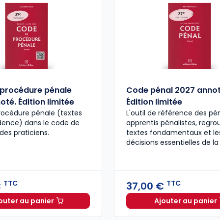
procédure pénale
Code pénal 2027 annot
té. Édition limitée
Édition limitée
rocédure pénale (textes
L'outil de référence des pén
udence) dans le code de
apprentis pénalistes, regro
des praticiens.
textes fondamentaux et le
décisions essentielles de la
TTC
TTC
€
37,00 €
outer au panier
Ajouter au panier
Code de procédure pénale 2027 annoté. Édition limit
Code pén