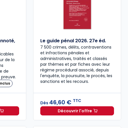
annoté,
Le guide pénal 2026. 27e éd.
7 500 crimes, délits, contraventions
et infractions pénales et
icables
administratives, traités et classés
our de la
par thèmes et par fiches avec leur
ns
régime procédural associé, depuis
re de
l'enquête, la poursuite, le procès, les
 preuve.
sanctions et les recours.
nclus
TTC
46,60 €
Dès
Découvrir l'offre
 à 37,00 € TTC
travail 2026, annoté, commenté en ligne à 79,00 € TTC
Le guide pénal 2026. 27e