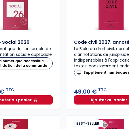
Social 2026
Code civil 2027, annot
ratique de l'ensemble de
La Bible du droit civil, com
ntation sociale applicable
d'annotations de jurisprud
indispensables à l'applicat
n numérique accessible
alidation de la commande
textes, constamment enric
Supplément numérique i
TTC
TTC
 €
49,00 €
outer au panier
Ajouter au panier
Mémento Social 2026 à 209,00 € TTC
Code civ
BEST-SELLER