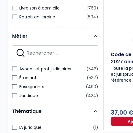
Livraison à domicile
760
Retrait en librairie
594
Métier
Code de 
2027 anno
Toute la p
Avocat et prof judiciaires
542
et jurispr
Étudiants
537
référence 
Enseignants
490
Juridique
424
Notaire
218
Thématique
37,00 
Expert-comptable
175
Aj
Administratif et financier
157
IA juridique
1
Commissaire aux comptes
151