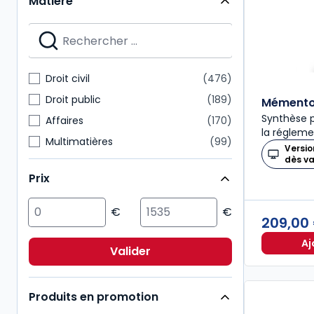
Matière
Mémentos
28
Nouvelle Bibliothèque de Thèses
28
Dalloz Action
27
Mémentos pratiques
24
Droit civil
476
Connaissance du droit
21
Droit public
189
Mémento 
Synthèse p
Affaires
170
la régleme
Multimatières
99
Versio
dès v
Social
99
Prix
Sciences politiques et sociales
98
Pénal
92
209,00
Fiscal
85
Aj
International
72
Valider
Immobilier
54
Produits en promotion