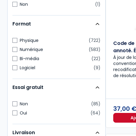
Non
1
Format
Physique
722
Code de 
Numérique
583
annoté. É
À jour de l
Bi-média
22
convention
Logiciel
9
recodific
de résolut
Essai gratuit
Non
85
37,00 
Oui
64
Aj
Livraison