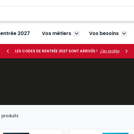
rentrée 2027
Vos métiers
Vos besoins
Afficher le sous-menu V
Affic
LES CODES DE RENTRÉE 2027 SONT ARRIVÉS !
J'en profite
3
produits