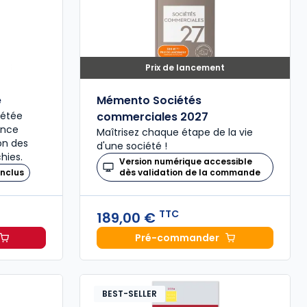
Prix de lancement
é
Mémento Sociétés
plétée
commerciales 2027
ence
Maîtrisez chaque étape de la vie
ion des
d'une société !
hies.
Version numérique accessible
nclus
dès validation de la commande
TTC
189,00 €
Pré-commander
il 2027, annoté à 49,00 € TTC
Mémento Sociétés comme
BEST-SELLER