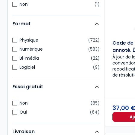
Non
1
Format
Physique
722
Code de 
Numérique
583
annoté. É
À jour de l
Bi-média
22
convention
Logiciel
9
recodific
de résolut
Essai gratuit
Non
85
37,00 
Oui
64
Aj
Livraison