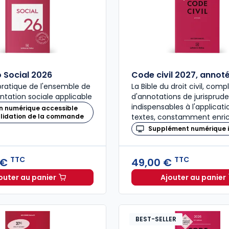
Social 2026
Code civil 2027, annot
ratique de l'ensemble de
La Bible du droit civil, com
ntation sociale applicable
d'annotations de jurisprud
indispensables à l'applicat
n numérique accessible
alidation de la commande
textes, constamment enric
Supplément numérique i
TTC
TTC
 €
49,00 €
outer au panier
Ajouter au panier
Mémento Social 2026 à 209,00 € TTC
Code civ
BEST-SELLER