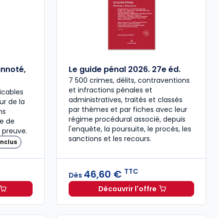
annoté,
Le guide pénal 2026. 27e éd.
7 500 crimes, délits, contraventions
et infractions pénales et
icables
administratives, traités et classés
our de la
par thèmes et par fiches avec leur
ns
régime procédural associé, depuis
re de
l'enquête, la poursuite, le procès, les
 preuve.
sanctions et les recours.
nclus
TTC
46,60 €
Dès
Découvrir l'offre
 à 37,00 € TTC
travail 2026, annoté, commenté en ligne à 79,00 € TTC
Le guide pénal 2026. 27e