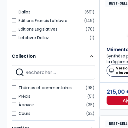
BEST-SELL
Dalloz
691
Editions Francis Lefebvre
149
Editions Législatives
70
Lefebvre Dalloz
1
Mémento 
Collection
Synthèse p
la régleme
Versio
dès v
Thèmes et commentaires
98
215,00
Précis
51
Aj
À savoir
35
Cours
32
Codes Dalloz Professionnels
29
BEST-SELL