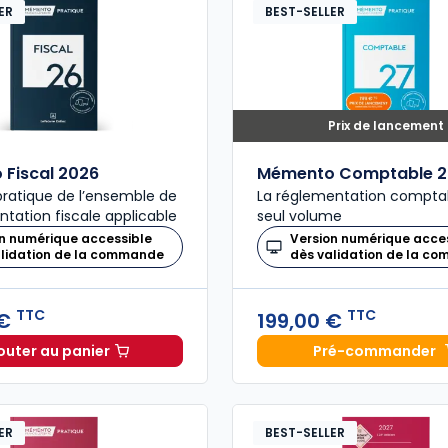
ER
BEST-SELLER
Prix de lancement
Fiscal 2026
Mémento Comptable 2
ratique de l’ensemble de
La réglementation compta
ntation fiscale applicable
seul volume
n numérique accessible
Version numérique acce
alidation de la commande
dès validation de la c
TTC
TTC
 €
199,00 €
outer au panier
Pré-commander
Mémento Fiscal 2026 à 215,00 € TTC
Mémento
ER
BEST-SELLER