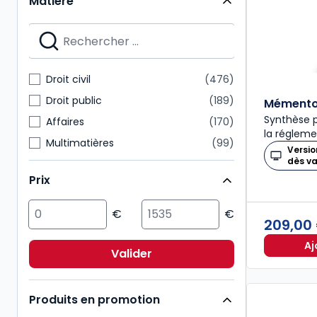
Matière
Mémentos
28
Nouvelle Bibliothèque de Thèses
28
Dalloz Action
27
Mémentos pratiques
24
Droit civil
476
Connaissance du droit
21
Droit public
189
Mémento 
Synthèse p
Affaires
170
la régleme
Multimatières
99
Versio
dès v
Social
99
Prix
Sciences politiques et sociales
98
Pénal
92
209,00
Fiscal
85
Aj
International
72
Valider
Immobilier
54
Produits en promotion