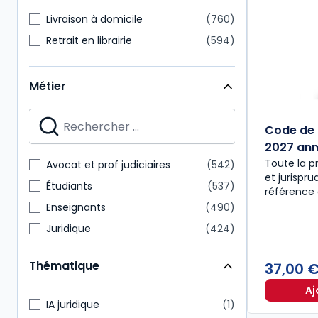
Livraison à domicile
760
Retrait en librairie
594
Métier
Code de 
2027 anno
Toute la p
Avocat et prof judiciaires
542
et jurispr
Étudiants
537
référence 
Enseignants
490
Juridique
424
Notaire
218
Thématique
37,00 
Expert-comptable
175
Aj
Administratif et financier
157
IA juridique
1
Commissaire aux comptes
151