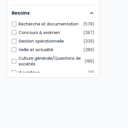
Direction générale
146
Besoins
Tout public
85
Recherche et documentation
578
Concours & examen
387
Gestion opérationnelle
339
Veille et actualité
289
Culture générale/Questions de
189
sociétés
IA juridique
8