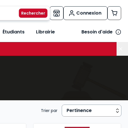
Connexion
Étudiants
Librairie
Besoin d'aide
os métiers
her le sous-menu Vos besoins
Trier par