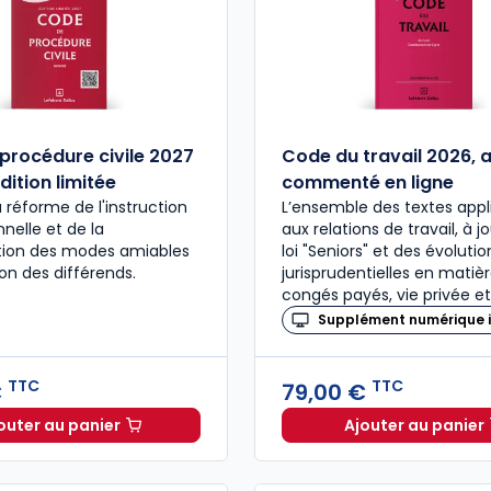
procédure civile 2027
Code du travail 2026, 
dition limitée
commenté en ligne
a réforme de l'instruction
L’ensemble des textes appl
nelle et de la
aux relations de travail, à j
ation des modes amiables
loi "Seniors" et des évolutio
ion des différends.
jurisprudentielles en matiè
congés payés, vie privée et
Supplément numérique i
TTC
TTC
€
79,00 €
outer au panier
Ajouter au panier
Code de procédure civile 2027 annoté. Édition limitée
Code du 