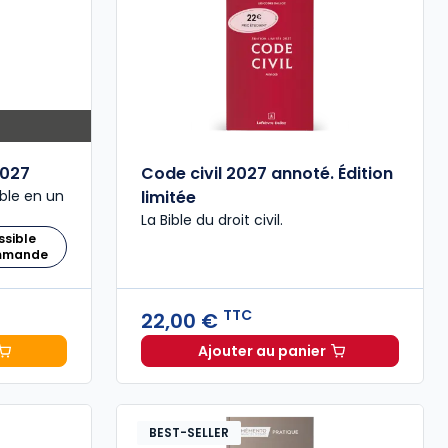
027
Code civil 2027 annoté. Édition
ble en un
limitée
La Bible du droit civil.
ssible
ommande
TTC
22,00 €
Ajouter au panier
 Comptable 2027 à 199,00 € TTC
Code civil 2027 annoté. 
BEST-SELLER