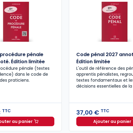
procédure pénale
Code pénal 2027 annot
té. Édition limitée
Édition limitée
rocédure pénale (textes
L'outil de référence des pén
udence) dans le code de
apprentis pénalistes, regro
des praticiens.
textes fondamentaux et le
décisions essentielles de la
TTC
TTC
€
37,00 €
outer au panier
Ajouter au panier
Code de procédure pénale 2027 annoté. Édition limit
Code pén