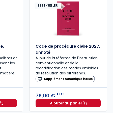
BEST-SELLER
é.
Code de procédure civile 2027,
annoté
alistes et
À jour de la réforme de l'instruction
upant les
conventionnelle et de la
s
recodification des modes amiables
 matière.
de résolution des différends.
Supplément numérique inclus
TTC
79,00 €
Ajouter au panier
ée à 37,00 € TTC
al 2027 annoté. Édition limitée à 37,00 € TTC
Code de procédure civil