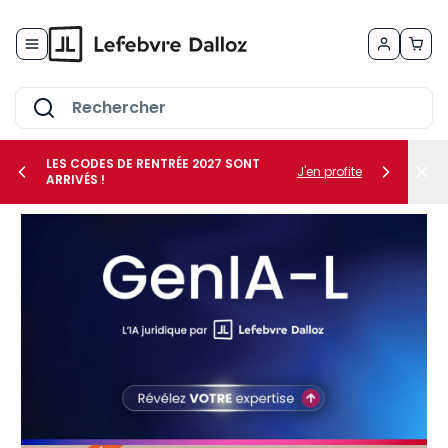
Allez au contenu
LES CODES DE RENTRÉE 2027 SONT
J'en profite
ARRIVÉS !
her le sous-menu Vos métiers
her le sous-menu Vos besoins