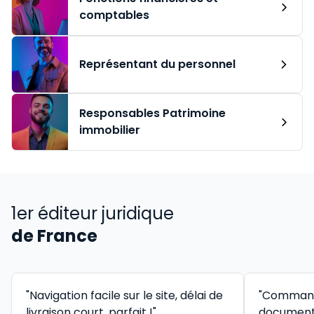
comptables
Représentant du personnel
Responsables Patrimoine
immobilier
1er éditeur juridique
de France
"Navigation facile sur le site, délai de
"Command
livraison court, parfait !"
documenta