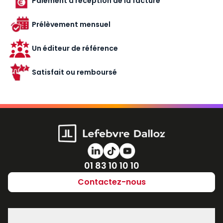
Paiement à réception de la facture
Prélèvement mensuel
Un éditeur de référence
Satisfait ou remboursé
Numéro de téléphone
01 83 10 10 10
Contactez-nous