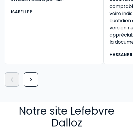
comptable 
ISABELLE P.
voire ind
quotidien
version n
appréciab
la docume
HASSANE R
Notre site Lefebvre
Dalloz