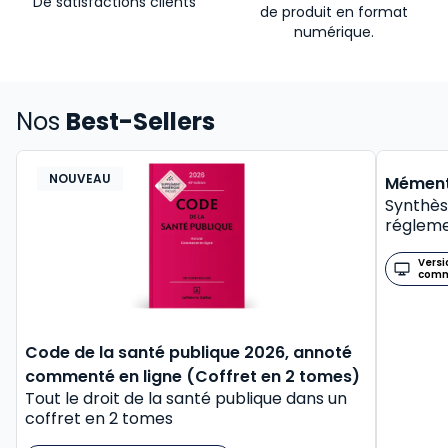
De satisfactions clients
de produit en format
numérique.
Nos
Best-Sellers
NOUVEAU
BEST-
Mément
Synthès
régleme
Versi
com
Code de la santé publique 2026, annoté
commenté en ligne (Coffret en 2 tomes)
Tout le droit de la santé publique dans un
coffret en 2 tomes