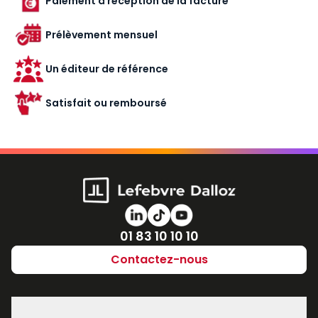
Paiement à réception de la facture
Prélèvement mensuel
Un éditeur de référence
Satisfait ou remboursé
Numéro de téléphone
01 83 10 10 10
Contactez-nous