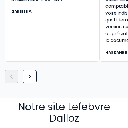
comptable 
ISABELLE P.
voire ind
quotidien
version n
appréciab
la docume
HASSANE R
Notre site Lefebvre
Dalloz