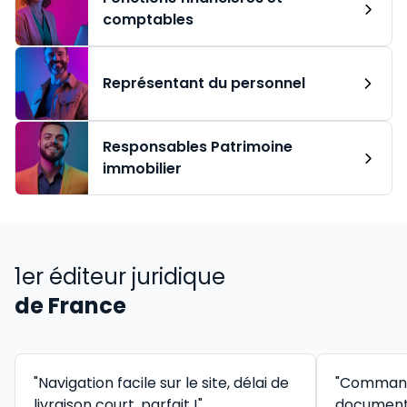
comptables
Représentant du personnel
Responsables Patrimoine
immobilier
1er éditeur juridique
de France
"Navigation facile sur le site, délai de
"Command
livraison court, parfait !"
documenta