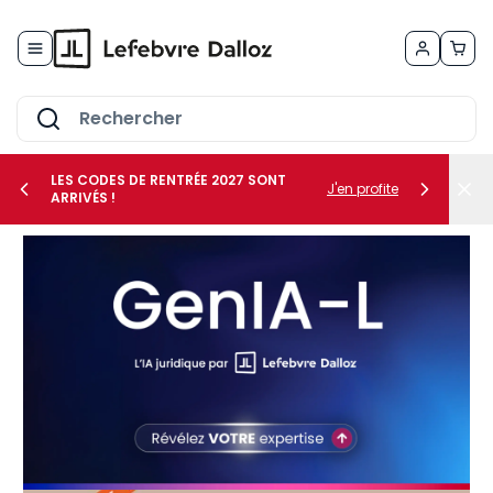
Allez au contenu
LES CODES DE RENTRÉE 2027 SONT
J'en profite
ARRIVÉS !
her le sous-menu Vos métiers
her le sous-menu Vos besoins