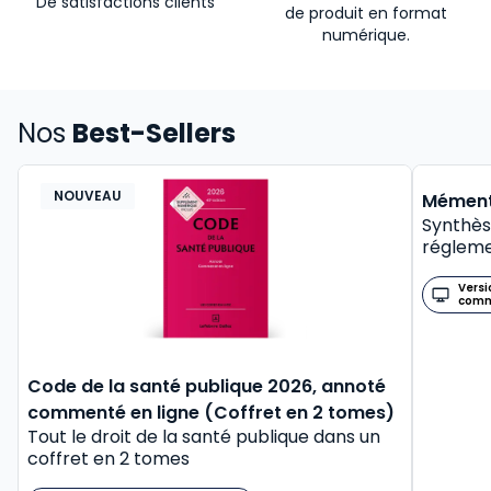
De satisfactions clients
de produit en format
numérique.
Nos
Best-Sellers
NOUVEAU
BEST-
Mément
Synthès
régleme
Versi
com
Code de la santé publique 2026, annoté
commenté en ligne (Coffret en 2 tomes)
Tout le droit de la santé publique dans un
coffret en 2 tomes