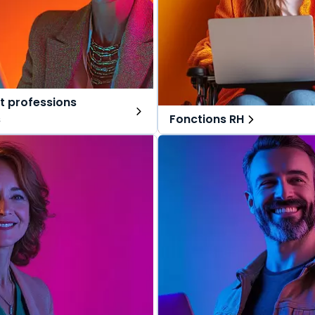
t professions
s
Fonctions RH
ns tout-en-un, spécialement
Des solutions tout-en-un, s
r les avocats et professions
pensées pour les fonctions RH
Une offre globale pour vous 
lobale pour vous repérer dans
vos missions au quotidien.
s au quotidien.