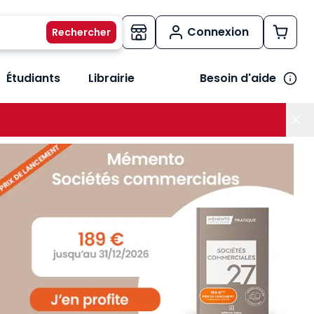
Connexion
Étudiants
Librairie
Besoin d'aide
os métiers
her le sous-menu Vos besoins