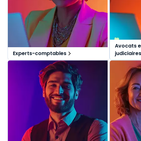
Avocats e
Experts-comptables
judiciaire
Des solutions tout-en-un, spécialement
Des solutio
pensées pour l'expert-comptable et ses
pensées pou
collaborateurs.
judiciaires.
Une offre globale pour vous repérer dans
Une offre g
vos missions au quotidien.
vos mission