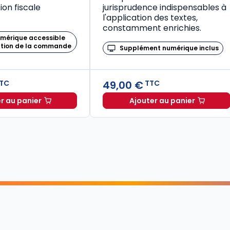
on fiscale
jurisprudence indispensables à
l'application des textes,
constamment enrichies.
umérique accessible
ation de la commande
Supplément numérique inclus
49,00 €
TC
TTC
r au panier
Ajouter au panier
Mémento Fiscal 2026 à TTC
Code de la santé publique 2026, annoté commenté en ligne (Coffret en 2 tomes) à TTC