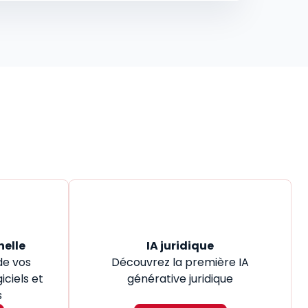
nelle
IA juridique
de vos
Découvrez la première IA
iciels et
générative juridique
s