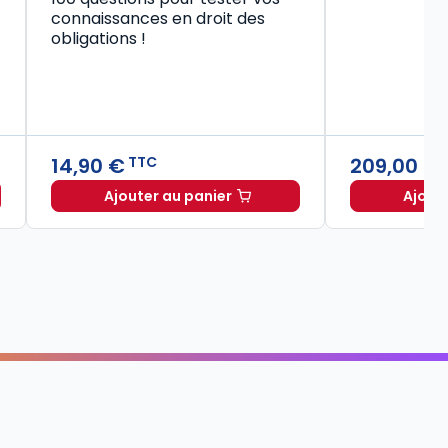
connaissances en droit des
obligations !
14,90 €
209,00 €
TTC
Ajouter au panier
Ajout
Code civil 2027, annoté à TTC