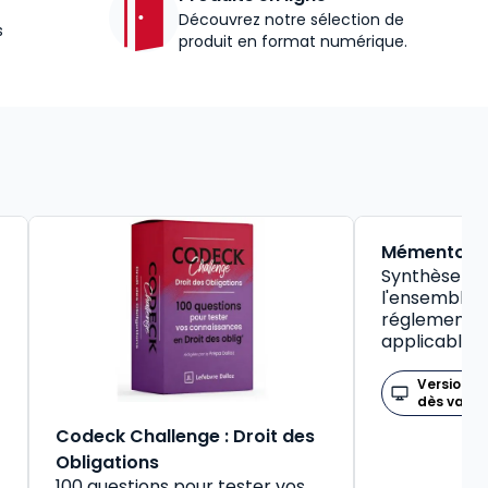
Découvrez notre sélection de
s
produit en format numérique.
BEST-SELLER
Mémento So
Synthèse pr
l'ensemble d
réglementat
applicable
Version n
dès valid
Codeck Challenge : Droit des
Obligations
100 questions pour tester vos