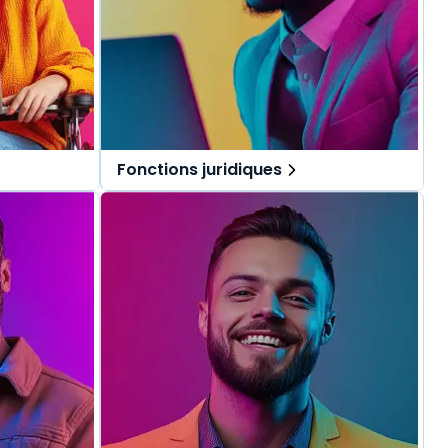
Fonctions juridiques
pécialement
Des solutions tout-en-un, spécialement
.
pensées pour les fonctions juridiques.
repérer dans
Une offre globale pour vous repérer dans
vos missions au quotidien.