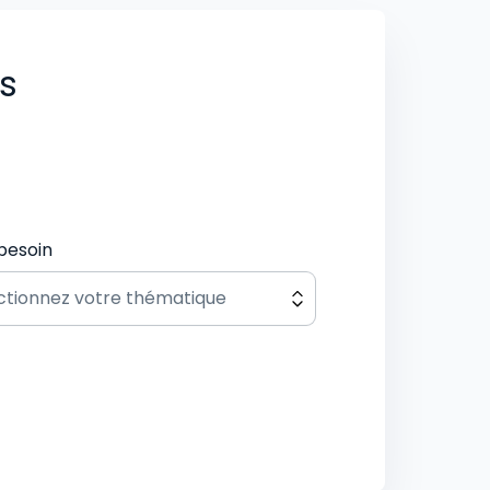
us
besoin