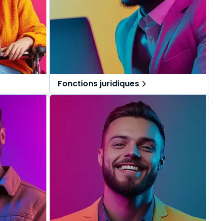
Fonctions juridiques
pécialement
Des solutions tout-en-un, spécialement
.
pensées pour les fonctions juridiques.
repérer dans
Une offre globale pour vous repérer dans
vos missions au quotidien.