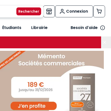
Connexion
Étudiants
Librairie
Besoin d'aide
os métiers
her le sous-menu Vos besoins