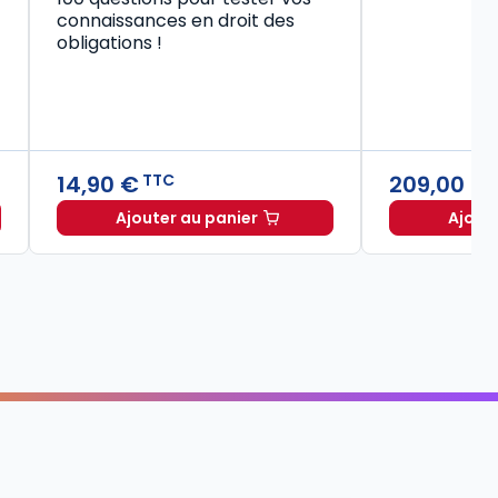
connaissances en droit des
obligations !
14,90 €
209,00 €
TTC
Ajouter au panier
Ajout
Code civil 2027, annoté à TTC