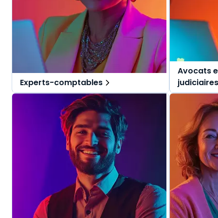
Avocats e
Experts-comptables
judiciaire
Des solutions tout-en-un, spécialement
Des solutio
pensées pour l'expert-comptable et ses
pensées pou
collaborateurs.
judiciaires.
Une offre globale pour vous repérer dans
Une offre g
vos missions au quotidien.
vos mission