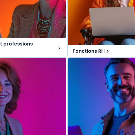
t professions
s
Fonctions RH
ns tout-en-un, spécialement
Des solutions tout-en-un, s
r les avocats et professions
pensées pour les fonctions RH
Une offre globale pour vous 
lobale pour vous repérer dans
vos missions au quotidien.
s au quotidien.