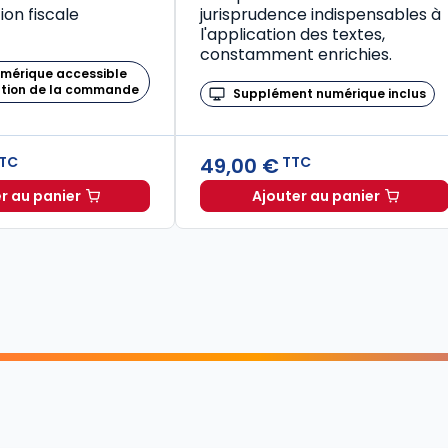
on fiscale
jurisprudence indispensables à
l'application des textes,
constamment enrichies.
umérique accessible
ation de la commande
Supplément numérique inclus
49,00 €
TC
TTC
r au panier
Ajouter au panier
Mémento Fiscal 2026 à TTC
Code de la santé publique 2026, annoté commenté en ligne (Coffret en 2 tomes) à TTC