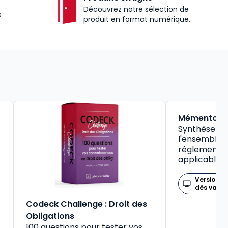
Découvrez notre sélection de
s
produit en format numérique.
BEST-SELLER
Mémento So
Synthèse pr
l'ensemble d
réglementat
applicable
Version n
dès valid
Codeck Challenge : Droit des
Obligations
100 questions pour tester vos