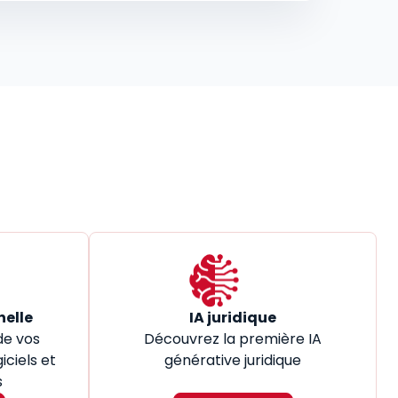
nelle
IA juridique
de vos
Découvrez la première IA
iciels et
générative juridique
s