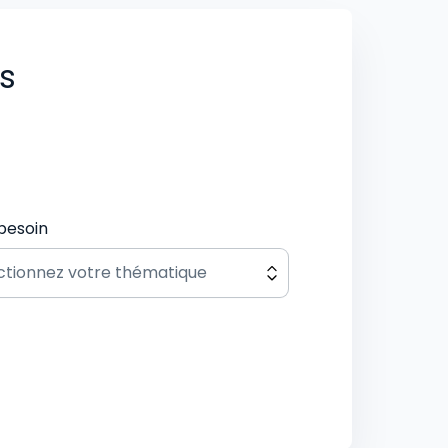
us
besoin