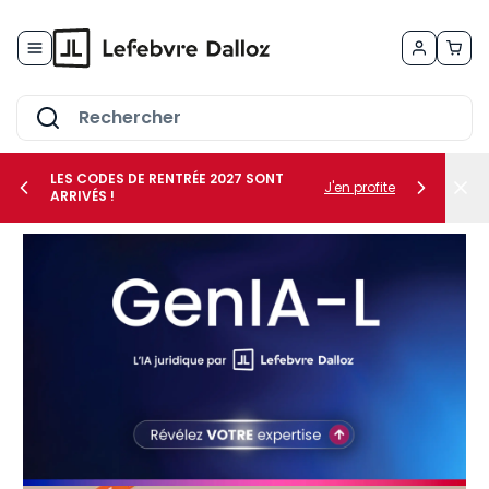
Allez au contenu
LES CODES DE RENTRÉE 2027 SONT
J'en profite
ARRIVÉS !
her le sous-menu Vos métiers
her le sous-menu Vos besoins