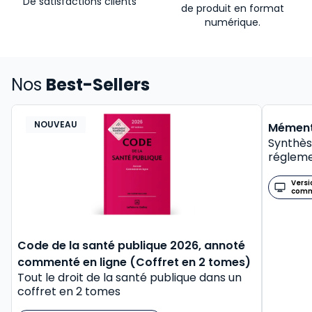
De satisfactions clients
de produit en format
numérique.
Nos
Best-Sellers
NOUVEAU
BEST-
Mément
Synthès
régleme
Versi
com
Code de la santé publique 2026, annoté
commenté en ligne (Coffret en 2 tomes)
Tout le droit de la santé publique dans un
coffret en 2 tomes