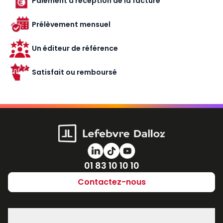
Paiement à réception de la facture
Prélèvement mensuel
Un éditeur de référence
Satisfait ou remboursé
Numéro de téléphone
01 83 10 10 10
Contactez-nous