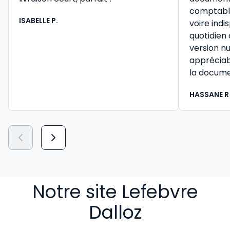
comptable 
ISABELLE P.
voire ind
quotidien
version n
appréciab
la docume
HASSANE R
Notre site Lefebvre
Dalloz