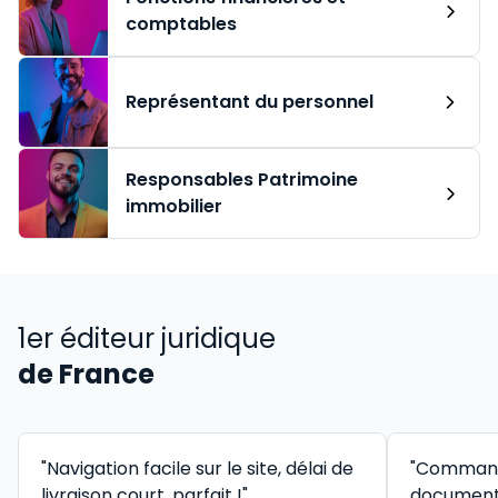
comptables
Représentant du personnel
Responsables Patrimoine
immobilier
1er éditeur juridique
de France
"Navigation facile sur le site, délai de
"Command
livraison court, parfait !"
documenta