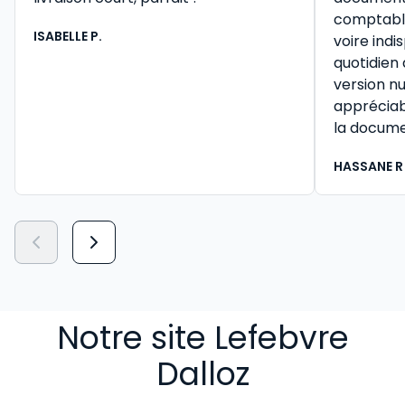
comptable 
ISABELLE P.
voire ind
quotidien
version n
appréciab
la docume
HASSANE R
Notre site Lefebvre
Dalloz