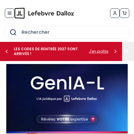
Allez au contenu
LES CODES DE RENTRÉE 2027 SONT
J'en profite
ARRIVÉS !
her le sous-menu Vos métiers
her le sous-menu Vos besoins