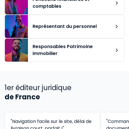
comptables
Représentant du personnel
Responsables Patrimoine
immobilier
1er éditeur juridique
de France
"Navigation facile sur le site, délai de
"Command
livraison court, parfait !"
documenta