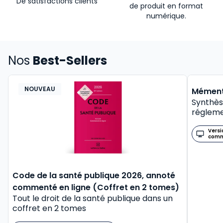
De satisfactions clients
de produit en format
numérique.
Nos
Best-Sellers
NOUVEAU
BEST-
Mément
Synthès
régleme
Versi
com
Code de la santé publique 2026, annoté
commenté en ligne (Coffret en 2 tomes)
Tout le droit de la santé publique dans un
coffret en 2 tomes