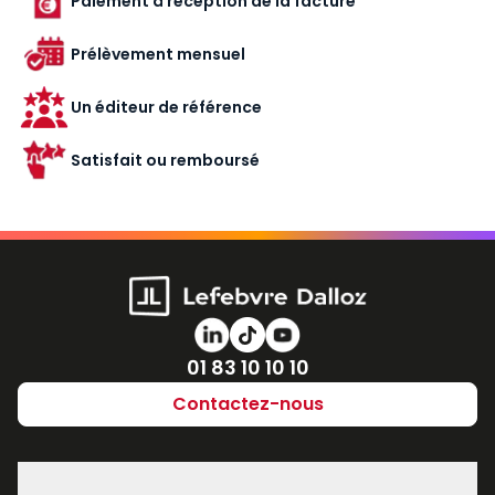
Paiement à réception de la facture
Prélèvement mensuel
Un éditeur de référence
Satisfait ou remboursé
Numéro de téléphone
01 83 10 10 10
Contactez-nous