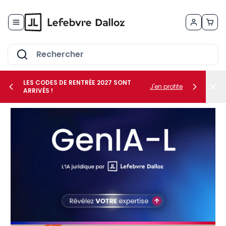
Allez au contenu
LES CODES DE RENTRÉE 2027 SONT
J'en profite
ARRIVÉS !
her le sous-menu Vos métiers
her le sous-menu Vos besoins