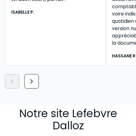
comptable 
ISABELLE P.
voire ind
quotidien
version n
appréciab
la docume
HASSANE R
Notre site Lefebvre
Dalloz