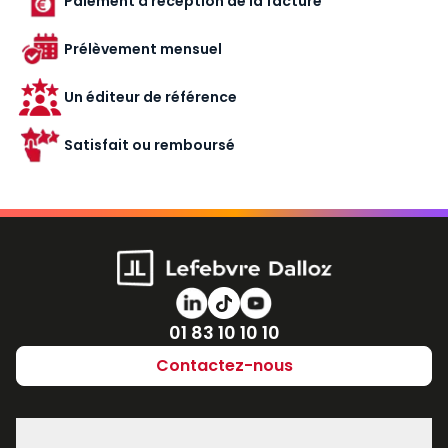
Paiement à réception de la facture
Prélèvement mensuel
Un éditeur de référence
Satisfait ou remboursé
Numéro de téléphone
01 83 10 10 10
Contactez-nous