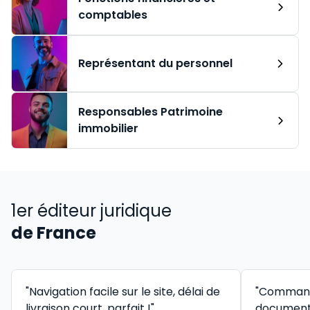
comptables
Représentant du personnel
Responsables Patrimoine
immobilier
1er éditeur juridique
de France
"Navigation facile sur le site, délai de
"Command
livraison court, parfait !"
documenta