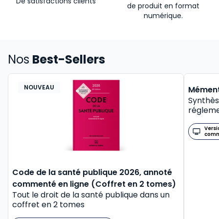
De satisfactions clients
de produit en format
numérique.
Nos
Best-Sellers
NOUVEAU
BEST-
Mément
Synthès
régleme
Versi
com
Code de la santé publique 2026, annoté
commenté en ligne (Coffret en 2 tomes)
Tout le droit de la santé publique dans un
coffret en 2 tomes