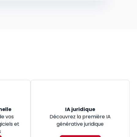
nelle
IA juridique
de vos
Découvrez la première IA
iciels et
générative juridique
s