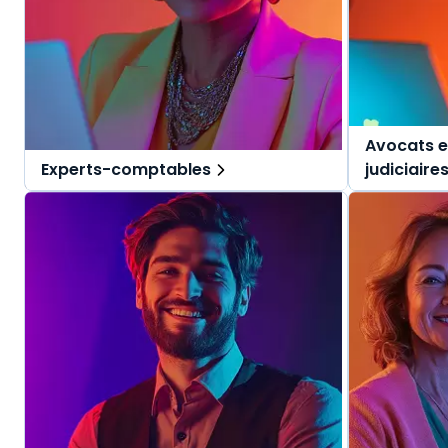
Avocats e
Experts-comptables
judiciaire
Des solutions tout-en-un, spécialement
Des solutio
pensées pour l'expert-comptable et ses
pensées pou
collaborateurs.
judiciaires.
Une offre globale pour vous repérer dans
Une offre g
vos missions au quotidien.
vos mission