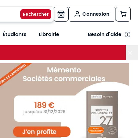
Connexion
Étudiants
Librairie
Besoin d'aide
os métiers
her le sous-menu Vos besoins