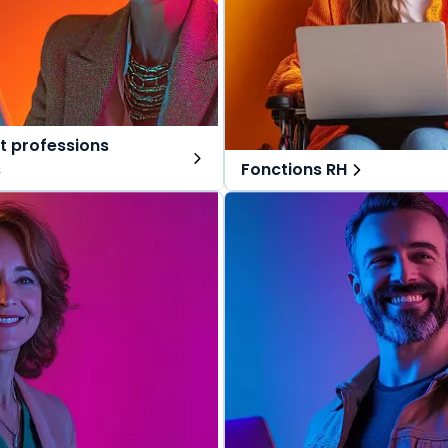
t professions
s
Fonctions RH
ns tout-en-un, spécialement
Des solutions tout-en-un, s
r les avocats et professions
pensées pour les fonctions RH
Une offre globale pour vous 
lobale pour vous repérer dans
vos missions au quotidien.
s au quotidien.