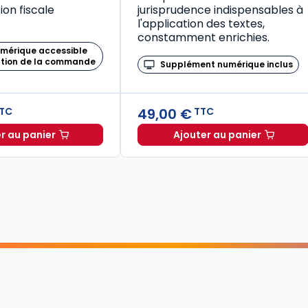
on fiscale
jurisprudence indispensables à
l'application des textes,
constamment enrichies.
umérique accessible
ation de la commande
Supplément numérique inclus
49,00 €
TC
TTC
r au panier
Ajouter au panier
Mémento Fiscal 2026 à TTC
Code de la santé publique 2026, annoté commenté en ligne (Coffret en 2 tomes) à TTC