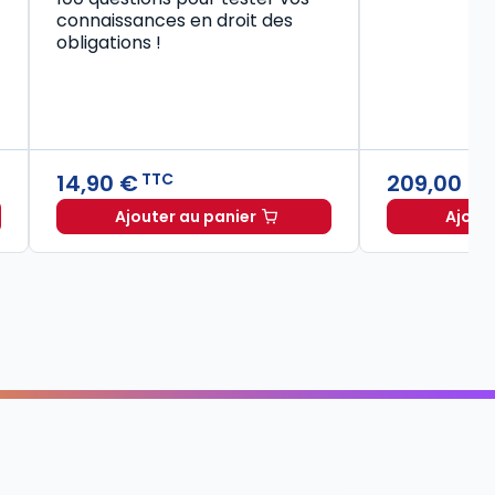
connaissances en droit des
obligations !
14,90 €
209,00 €
TTC
Ajouter au panier
Ajout
Code civil 2027, annoté à TTC