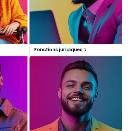
Fonctions juridiques
pécialement
Des solutions tout-en-un, spécialement
.
pensées pour les fonctions juridiques.
repérer dans
Une offre globale pour vous repérer dans
vos missions au quotidien.