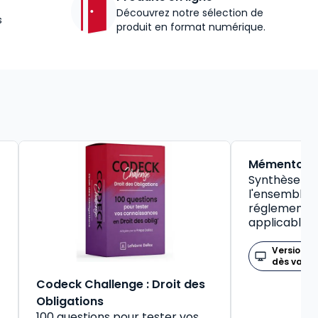
Découvrez notre sélection de
s
produit en format numérique.
BEST-SELLER
Mémento So
Synthèse pr
l'ensemble d
réglementat
applicable
Version n
dès valid
Codeck Challenge : Droit des
Obligations
100 questions pour tester vos