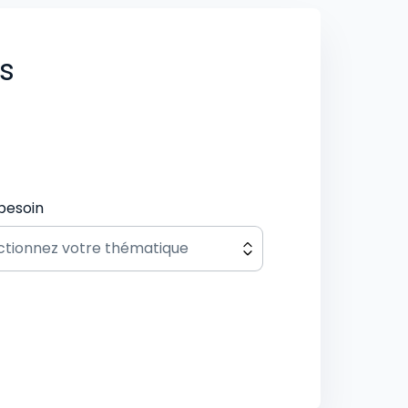
us
besoin