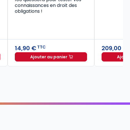
connaissances en droit des
obligations !
14,90 €
209,00 €
TTC
Ajouter au panier
Ajout
Code civil 2027, annoté à TTC