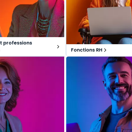
t professions
s
Fonctions RH
ns tout-en-un, spécialement
Des solutions tout-en-un, s
r les avocats et professions
pensées pour les fonctions RH
Une offre globale pour vous 
lobale pour vous repérer dans
vos missions au quotidien.
s au quotidien.