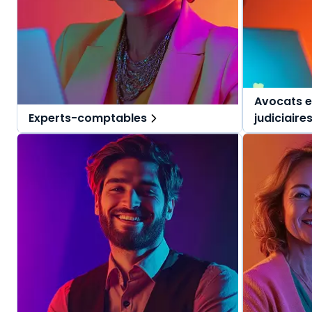
Avocats e
Experts-comptables
judiciaire
Des solutions tout-en-un, spécialement
Des solutio
pensées pour l'expert-comptable et ses
pensées pou
collaborateurs.
judiciaires.
Une offre globale pour vous repérer dans
Une offre g
vos missions au quotidien.
vos mission