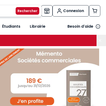
Connexion
Étudiants
Librairie
Besoin d'aide
os métiers
her le sous-menu Vos besoins