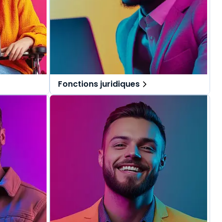
Fonctions juridiques
pécialement
Des solutions tout-en-un, spécialement
.
pensées pour les fonctions juridiques.
repérer dans
Une offre globale pour vous repérer dans
vos missions au quotidien.