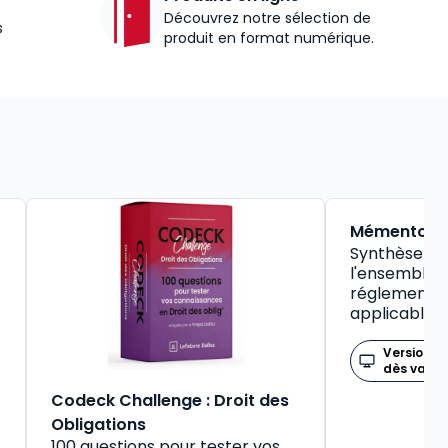
Découvrez notre sélection de
s
produit en format numérique.
BEST-SELLER
Mémento So
Synthèse pr
l'ensemble d
réglementat
applicable
Version n
dès valid
Codeck Challenge : Droit des
Obligations
100 questions pour tester vos