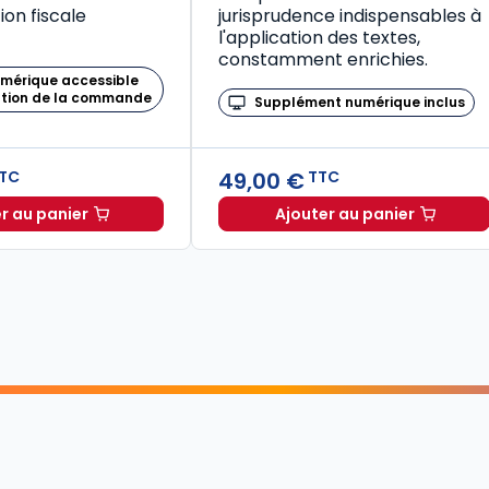
on fiscale
jurisprudence indispensables à
l'application des textes,
constamment enrichies.
umérique accessible
ation de la commande
Supplément numérique inclus
49,00 €
TC
TTC
r au panier
Ajouter au panier
Mémento Fiscal 2026 à TTC
Code de la santé publique 2026, annoté commenté en ligne (Coffret en 2 tomes) à TTC