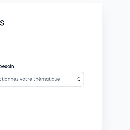
us
besoin