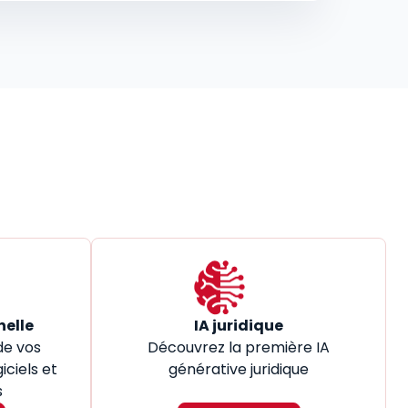
nelle
IA juridique
de vos
Découvrez la première IA
iciels et
générative juridique
s