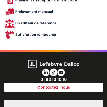
Paiement à réception de la facture
Prélèvement mensuel
Un éditeur de référence
Satisfait ou remboursé
Numéro de téléphone
01 83 10 10 10
Contactez-nous