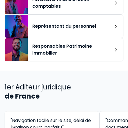
comptables
Représentant du personnel
Responsables Patrimoine
immobilier
1er éditeur juridique
de France
"Navigation facile sur le site, délai de
"Command
livraison court, parfait !"
documenta