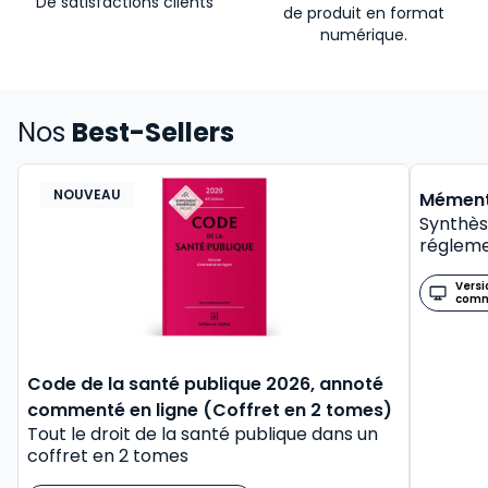
De satisfactions clients
de produit en format
numérique.
Nos
Best-Sellers
NOUVEAU
BEST-
Mément
Synthès
régleme
Versi
com
Code de la santé publique 2026, annoté
commenté en ligne (Coffret en 2 tomes)
Tout le droit de la santé publique dans un
coffret en 2 tomes