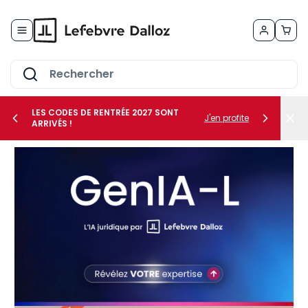
Allez au contenu
LES CODES DE RENTRÉE 2027 SONT
J'en profite
ARRIVÉS !
her le sous-menu Vos métiers
her le sous-menu Vos besoins