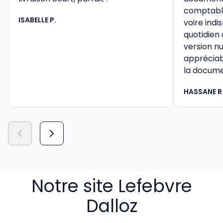
comptable 
ISABELLE P.
voire ind
quotidien
version n
appréciab
la docume
HASSANE R
Notre site Lefebvre
Dalloz