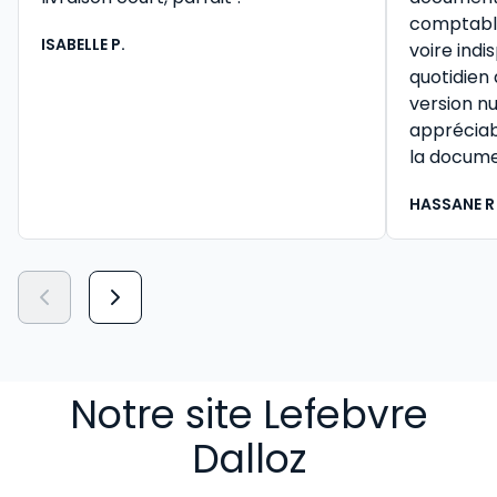
comptable 
ISABELLE P.
voire ind
quotidien
version n
appréciab
la docume
HASSANE R
Notre site Lefebvre
Dalloz