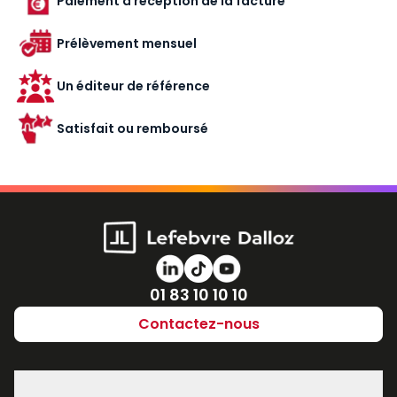
Paiement à réception de la facture
Prélèvement mensuel
Un éditeur de référence
Satisfait ou remboursé
Numéro de téléphone
01 83 10 10 10
Contactez-nous