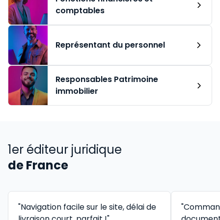
comptables
Représentant du personnel
Responsables Patrimoine
immobilier
1er éditeur juridique
de France
"Navigation facile sur le site, délai de
"Command
livraison court, parfait !"
documenta