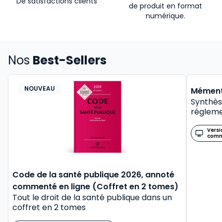
De satisfactions clients
de produit en format
numérique.
Nos
Best-Sellers
NOUVEAU
BEST-
Mément
Synthès
régleme
Versi
com
Code de la santé publique 2026, annoté
commenté en ligne (Coffret en 2 tomes)
Tout le droit de la santé publique dans un
coffret en 2 tomes