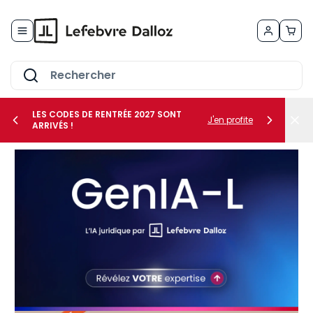
Allez au contenu
LES CODES DE RENTRÉE 2027 SONT
J'en profite
ARRIVÉS !
her le sous-menu Vos métiers
her le sous-menu Vos besoins