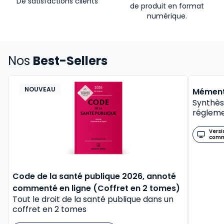
De satisfactions clients
de produit en format
numérique.
Nos
Best-Sellers
NOUVEAU
BEST-
Mément
Synthès
régleme
Versi
com
Code de la santé publique 2026, annoté
commenté en ligne (Coffret en 2 tomes)
Tout le droit de la santé publique dans un
coffret en 2 tomes