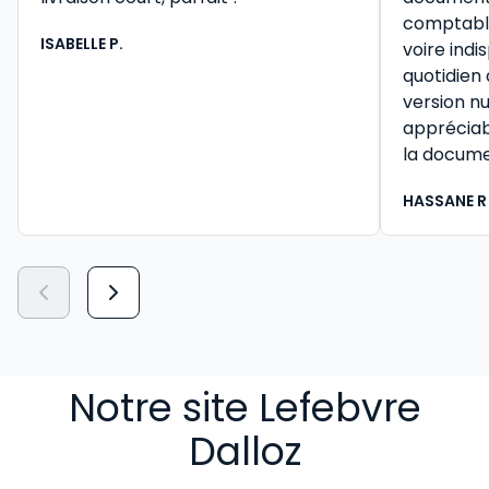
comptable 
ISABELLE P.
voire ind
quotidien
version n
appréciab
la docume
HASSANE R
Notre site Lefebvre
Dalloz