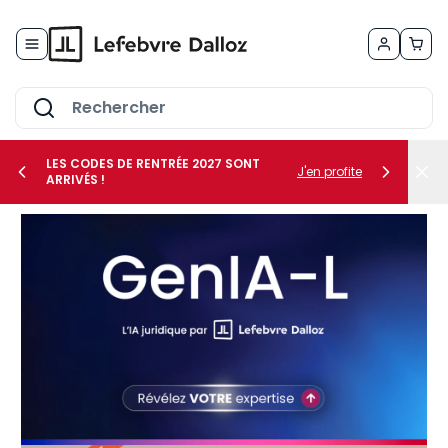
Allez au contenu
LES CODES DE RENTRÉE 2027 SONT
J'en profite
ARRIVÉS !
her le sous-menu Vos métiers
her le sous-menu Vos besoins