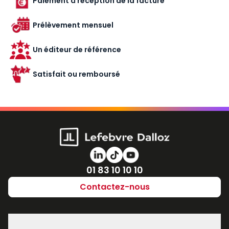
Paiement à réception de la facture
Prélèvement mensuel
Un éditeur de référence
Satisfait ou remboursé
Numéro de téléphone
01 83 10 10 10
Contactez-nous