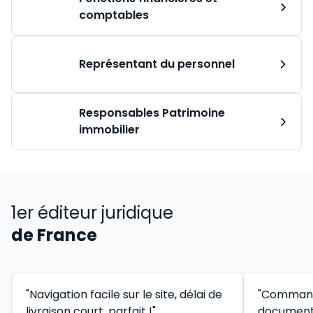
comptables
Représentant du personnel
Responsables Patrimoine
immobilier
1er éditeur juridique
de France
"Navigation facile sur le site, délai de
"Command
livraison court, parfait !"
documenta