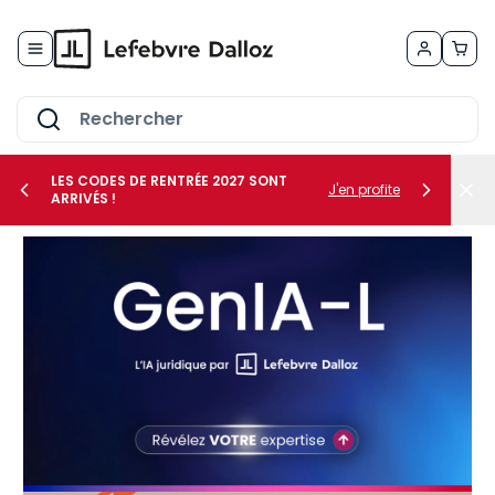
Allez au contenu
LES CODES DE RENTRÉE 2027 SONT
J'en profite
ARRIVÉS !
her le sous-menu Vos métiers
her le sous-menu Vos besoins