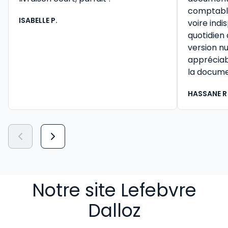
comptable 
ISABELLE P.
voire ind
quotidien
version n
appréciab
la docume
HASSANE R
Notre site Lefebvre
Dalloz