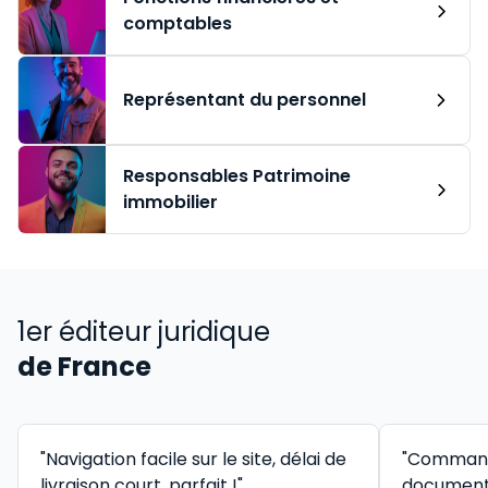
comptables
Représentant du personnel
Responsables Patrimoine
immobilier
1er éditeur juridique
de France
"Navigation facile sur le site, délai de
"Command
livraison court, parfait !"
documenta