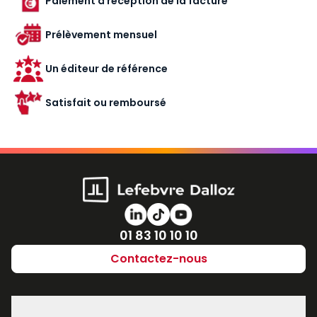
Paiement à réception de la facture
Prélèvement mensuel
Un éditeur de référence
Satisfait ou remboursé
Numéro de téléphone
01 83 10 10 10
Contactez-nous