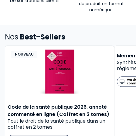
De satisfactions clients
de produit en format
numérique.
Nos
Best-Sellers
NOUVEAU
BEST-
Mément
Synthès
régleme
Versi
com
Code de la santé publique 2026, annoté
commenté en ligne (Coffret en 2 tomes)
Tout le droit de la santé publique dans un
coffret en 2 tomes