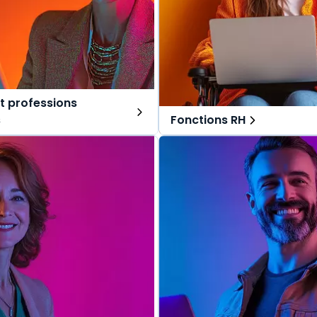
t professions
s
Fonctions RH
ns tout-en-un, spécialement
Des solutions tout-en-un, s
r les avocats et professions
pensées pour les fonctions RH
Une offre globale pour vous 
lobale pour vous repérer dans
vos missions au quotidien.
s au quotidien.