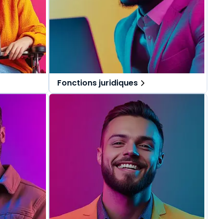
Fonctions juridiques
pécialement
Des solutions tout-en-un, spécialement
.
pensées pour les fonctions juridiques.
repérer dans
Une offre globale pour vous repérer dans
vos missions au quotidien.