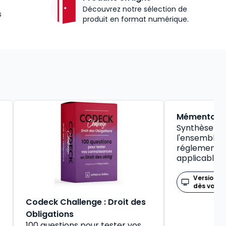
Découvrez notre sélection de
s
produit en format numérique.
BEST-SELLER
Mémento So
Synthèse pr
l'ensemble d
réglementat
applicable
Version n
dès valid
Codeck Challenge : Droit des
Obligations
100 questions pour tester vos