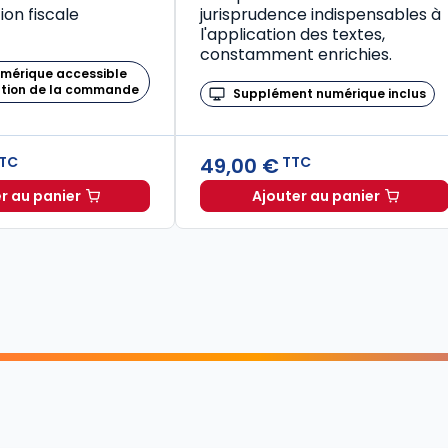
on fiscale
jurisprudence indispensables à
l'application des textes,
constamment enrichies.
umérique accessible
ation de la commande
Supplément numérique inclus
49,00 €
TC
TTC
r au panier
Ajouter au panier
Mémento Fiscal 2026 à TTC
Code de la santé publique 2026, annoté commenté en ligne (Coffret en 2 tomes) à TTC