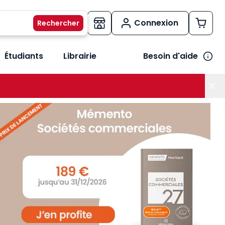
Connexion
Étudiants
Librairie
Besoin d'aide
os métiers
her le sous-menu Vos besoins