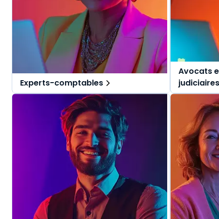
Avocats e
Experts-comptables
judiciaire
Des solutions tout-en-un, spécialement
Des solutio
pensées pour l'expert-comptable et ses
pensées pou
collaborateurs.
judiciaires.
Une offre globale pour vous repérer dans
Une offre g
vos missions au quotidien.
vos mission