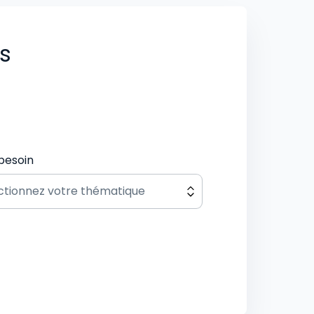
us
besoin