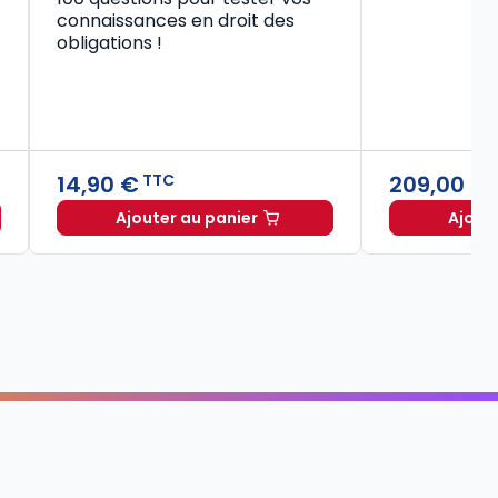
connaissances en droit des
obligations !
14,90 €
209,00 €
TTC
Ajouter au panier
Ajout
Code civil 2027, annoté à TTC