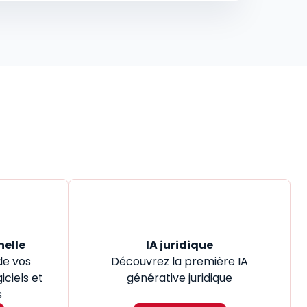
nelle
IA juridique
de vos
Découvrez la première IA
iciels et
générative juridique
s