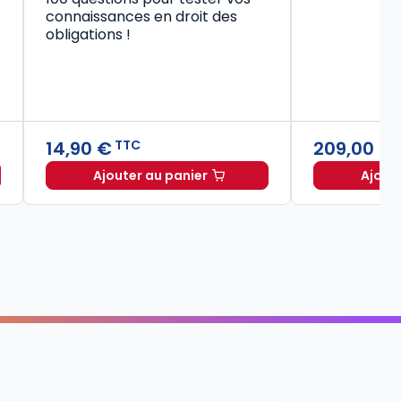
connaissances en droit des
obligations !
14,90 €
209,00 €
TTC
Ajouter au panier
Ajout
Code civil 2027, annoté à TTC