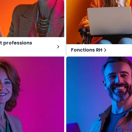
t professions
s
Fonctions RH
ns tout-en-un, spécialement
Des solutions tout-en-un, s
r les avocats et professions
pensées pour les fonctions RH
Une offre globale pour vous 
lobale pour vous repérer dans
vos missions au quotidien.
s au quotidien.