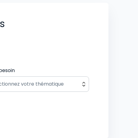
us
besoin