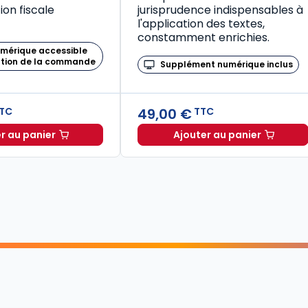
on fiscale
jurisprudence indispensables à
l'application des textes,
constamment enrichies.
umérique accessible
ation de la commande
Supplément numérique inclus
49,00 €
TC
TTC
r au panier
Ajouter au panier
Mémento Fiscal 2026 à TTC
Code de la santé publique 2026, annoté commenté en ligne (Coffret en 2 tomes) à TTC