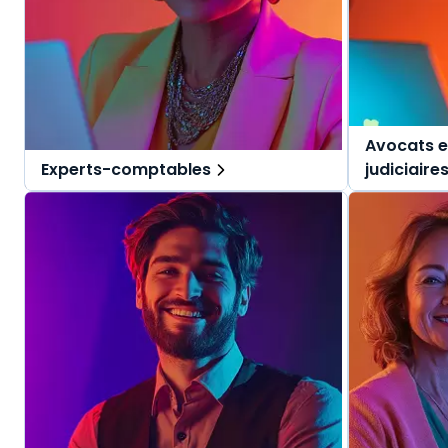
Avocats e
Experts-comptables
judiciaire
Des solutions tout-en-un, spécialement
Des solutio
pensées pour l'expert-comptable et ses
pensées pou
collaborateurs.
judiciaires.
Une offre globale pour vous repérer dans
Une offre g
vos missions au quotidien.
vos mission