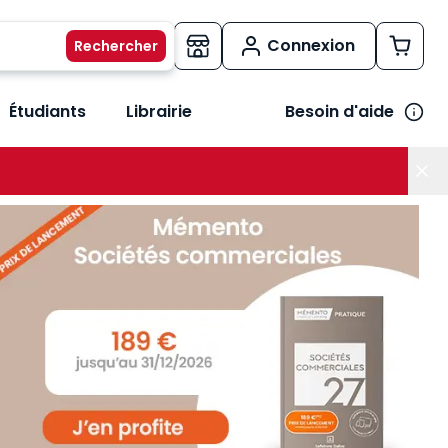
Connexion
Étudiants
Librairie
Besoin d'aide
os métiers
her le sous-menu Vos besoins