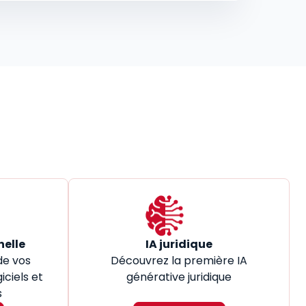
nelle
IA juridique
de vos
Découvrez la première IA
iciels et
générative juridique
s