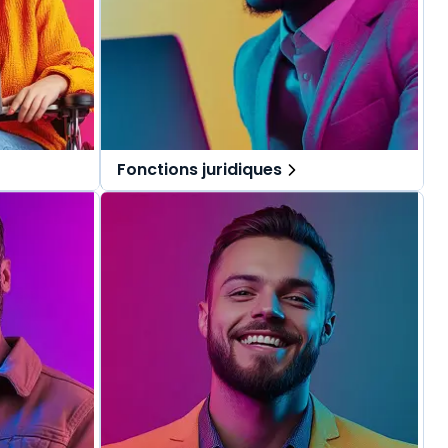
Fonctions juridiques
pécialement
Des solutions tout-en-un, spécialement
.
pensées pour les fonctions juridiques.
repérer dans
Une offre globale pour vous repérer dans
vos missions au quotidien.