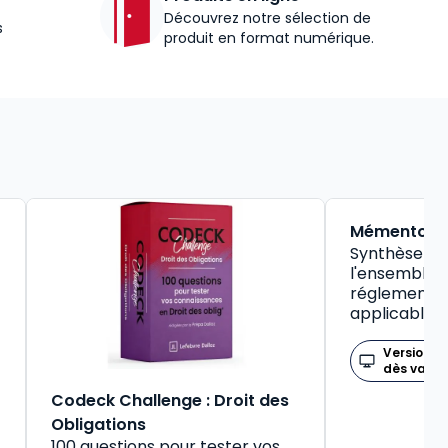
Découvrez notre sélection de
s
produit en format numérique.
BEST-SELLER
Mémento So
Synthèse pr
l'ensemble d
réglementat
applicable
Version n
dès valid
Codeck Challenge : Droit des
Obligations
100 questions pour tester vos