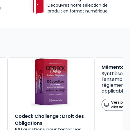
Découvrez notre sélection de
s
produit en format numérique.
BEST-SELLER
Mémento So
Synthèse pr
l'ensemble d
réglementat
applicable
Version n
dès valid
Codeck Challenge : Droit des
Obligations
100 questions pour tester vos