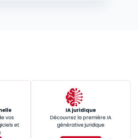
nelle
IA juridique
de vos
Découvrez la première IA
iciels et
générative juridique
s