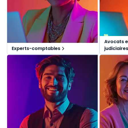
Avocats e
Experts-comptables
judiciaire
Des solutions tout-en-un, spécialement
Des solutio
pensées pour l'expert-comptable et ses
pensées pou
collaborateurs.
judiciaires.
Une offre globale pour vous repérer dans
Une offre g
vos missions au quotidien.
vos mission