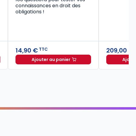
connaissances en droit des
obligations !
14,90 €
209,00 €
TTC
Ajouter au panier
Ajout
Code civil 2027, annoté à TTC