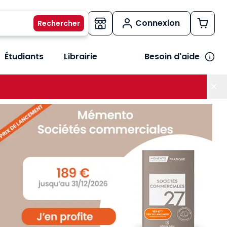
Connexion
Étudiants
Librairie
Besoin d'aide
os métiers
her le sous-menu Vos besoins