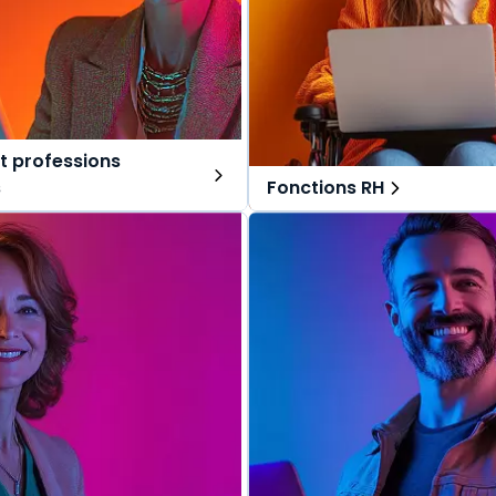
t professions
s
Fonctions RH
ns tout-en-un, spécialement
Des solutions tout-en-un, s
r les avocats et professions
pensées pour les fonctions RH
Une offre globale pour vous 
lobale pour vous repérer dans
vos missions au quotidien.
s au quotidien.