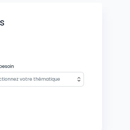
us
besoin