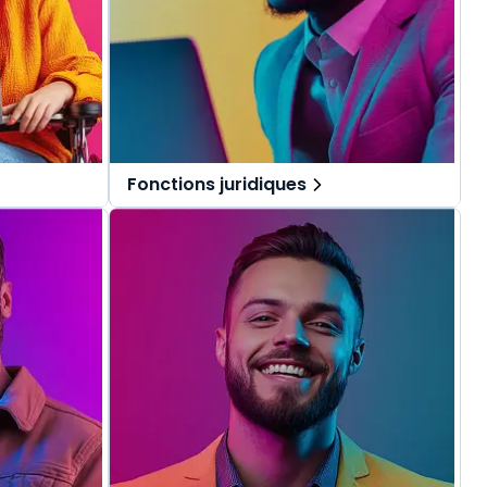
Fonctions juridiques
pécialement
Des solutions tout-en-un, spécialement
.
pensées pour les fonctions juridiques.
repérer dans
Une offre globale pour vous repérer dans
vos missions au quotidien.