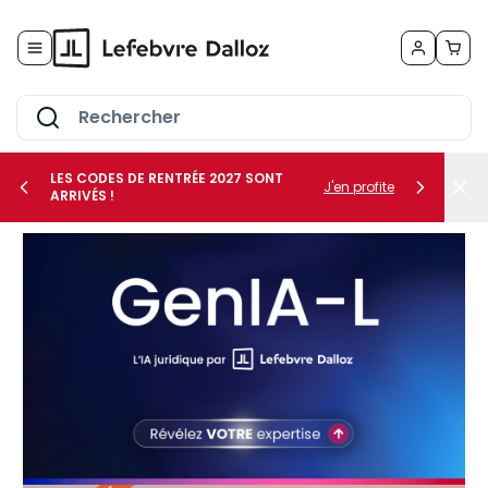
Allez au contenu
LES CODES DE RENTRÉE 2027 SONT
J'en profite
ARRIVÉS !
her le sous-menu Vos métiers
her le sous-menu Vos besoins