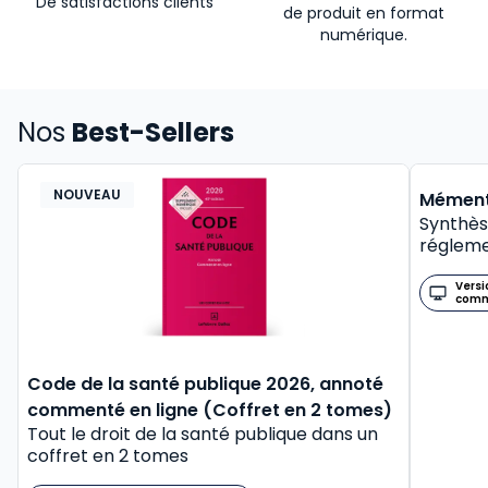
De satisfactions clients
de produit en format
numérique.
Nos
Best-Sellers
NOUVEAU
BEST-
Mément
Synthès
régleme
Versi
com
Code de la santé publique 2026, annoté
commenté en ligne (Coffret en 2 tomes)
Tout le droit de la santé publique dans un
coffret en 2 tomes