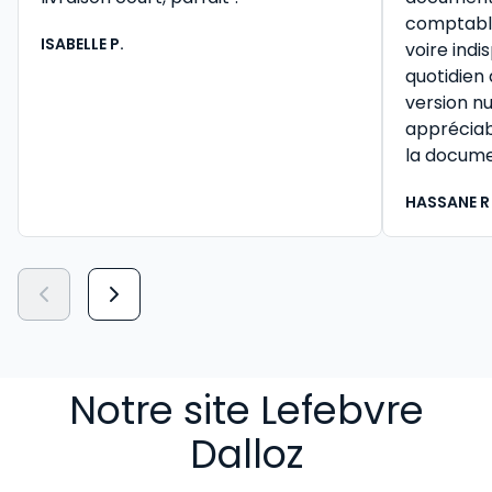
comptable 
ISABELLE P.
voire ind
quotidien
version n
appréciab
la docume
HASSANE R
Notre site Lefebvre
Dalloz