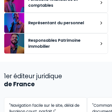
comptables
Représentant du personnel
Responsables Patrimoine
immobilier
1er éditeur juridique
de France
"Navigation facile sur le site, délai de
"Command
livraison court, parfait !"
documenta