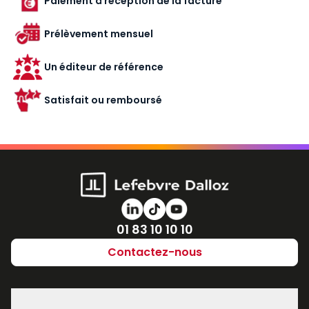
Paiement à réception de la facture
Prélèvement mensuel
Un éditeur de référence
Satisfait ou remboursé
Numéro de téléphone
01 83 10 10 10
Contactez-nous